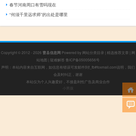
春节河南周口有雪吗现在
“何须千里远求师”的出处是哪里
Copyright © 2012 - 2026
曹县信息网
Powered by
网站分类目录
|
精选推荐文章
|
网
站地图
|
疑难解答
鲁ICP备05005656号
声明：本站内容来自互联网，如信息有错误可发邮件到f_fb#foxmail.com说明，我们
会及时纠正，谢谢
本站仅为个人兴趣爱好，不接盈利性广告及商业合作
小男孩