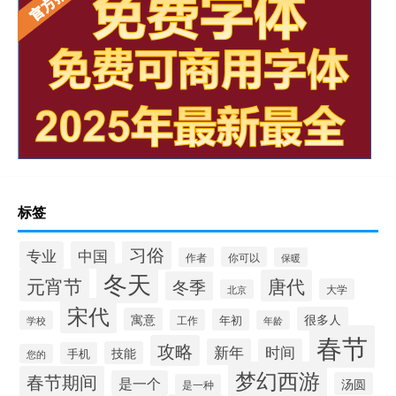
标签
习俗
专业
中国
你可以
作者
保暖
冬天
元宵节
唐代
冬季
大学
北京
宋代
很多人
寓意
年初
工作
学校
年龄
春节
攻略
新年
时间
技能
手机
您的
梦幻西游
春节期间
是一个
汤圆
是一种