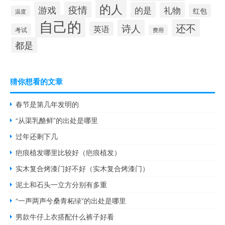
的人
游戏
疫情
的是
礼物
红包
温度
自己的
还不
诗人
英语
考试
费用
都是
猜你想看的文章
春节是第几年发明的
“从渠乳酪鲜”的出处是哪里
过年还剩下几
疤痕植发哪里比较好（疤痕植发）
实木复合烤漆门好不好（实木复合烤漆门）
泥土和石头一立方分别有多重
“一声两声兮桑青柘绿”的出处是哪里
男款牛仔上衣搭配什么裤子好看