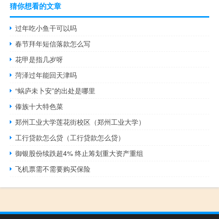
猜你想看的文章
过年吃小鱼干可以吗
春节拜年短信落款怎么写
花甲是指几岁呀
菏泽过年能回天津吗
“蜗庐未卜安”的出处是哪里
傣族十大特色菜
郑州工业大学莲花街校区（郑州工业大学）
工行贷款怎么贷（工行贷款怎么贷）
御银股份续跌超4% 终止筹划重大资产重组
飞机票需不需要购买保险