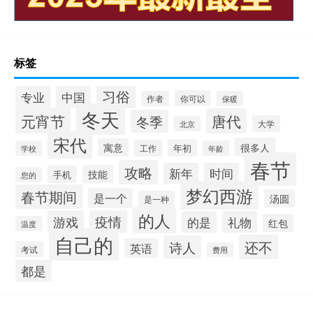
标签
习俗
专业
中国
你可以
作者
保暖
冬天
元宵节
唐代
冬季
大学
北京
宋代
很多人
寓意
年初
工作
学校
年龄
春节
攻略
新年
时间
技能
手机
您的
梦幻西游
春节期间
是一个
汤圆
是一种
的人
游戏
疫情
的是
礼物
红包
温度
自己的
还不
诗人
英语
考试
费用
都是