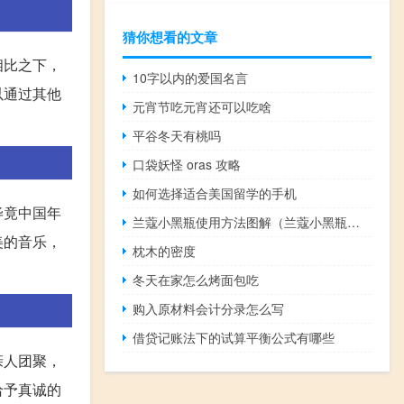
猜你想看的文章
相比之下，
10字以内的爱国名言
以通过其他
元宵节吃元宵还可以吃啥
平谷冬天有桃吗
口袋妖怪 oras 攻略
如何选择适合美国留学的手机
毕竟中国年
兰蔻小黑瓶使用方法图解（兰蔻小黑瓶使用方法）
美的音乐，
枕木的密度
冬天在家怎么烤面包吃
购入原材料会计分录怎么写
借贷记账法下的试算平衡公式有哪些
亲人团聚，
给予真诚的