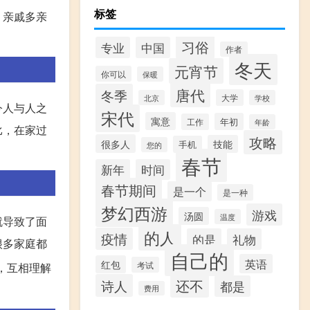
标签
，亲戚多亲
习俗
专业
中国
作者
冬天
元宵节
你可以
保暖
唐代
冬季
大学
北京
学校
今人与人之
宋代
寓意
年初
工作
年龄
比，在家过
攻略
很多人
技能
手机
您的
春节
新年
时间
春节期间
是一个
是一种
梦幻西游
游戏
汤圆
温度
就导致了面
的人
疫情
的是
礼物
很多家庭都
自己的
英语
红包
考试
，互相理解
还不
诗人
都是
费用