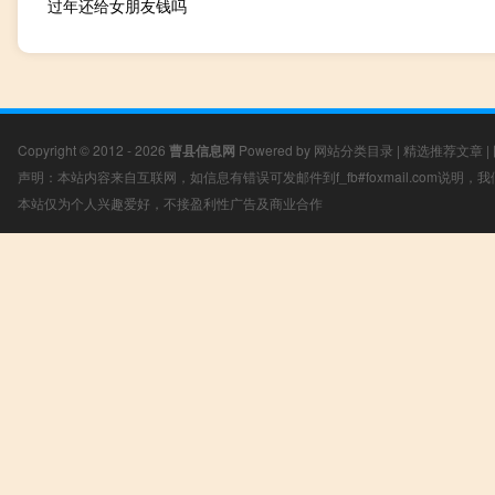
过年还给女朋友钱吗
Copyright © 2012 - 2026
曹县信息网
Powered by
网站分类目录
|
精选推荐文章
|
声明：本站内容来自互联网，如信息有错误可发邮件到f_fb#foxmail.com说明
本站仅为个人兴趣爱好，不接盈利性广告及商业合作