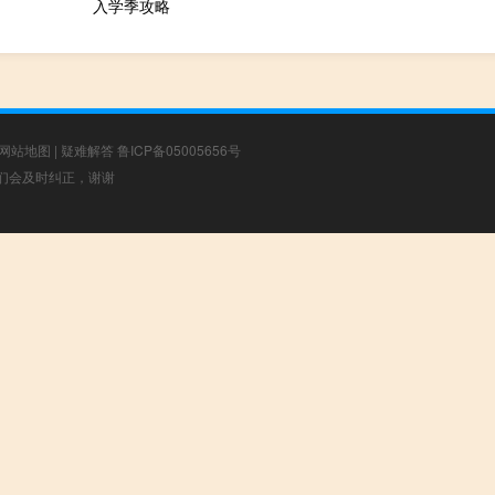
入学季攻略
网站地图
|
疑难解答
鲁ICP备05005656号
，我们会及时纠正，谢谢