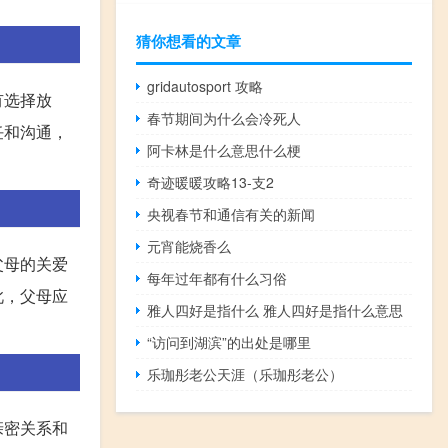
猜你想看的文章
gridautosport 攻略
有选择放
春节期间为什么会冷死人
任和沟通，
阿卡林是什么意思什么梗
奇迹暖暖攻略13-支2
央视春节和通信有关的新闻
元宵能烧香么
父母的关爱
每年过年都有什么习俗
此，父母应
雅人四好是指什么 雅人四好是指什么意思
“访问到湖滨”的出处是哪里
乐珈彤老公天涯（乐珈彤老公）
亲密关系和