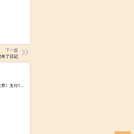
下一篇
过年了日记
辐射76贝塞斯达（贝塞斯达希望你每年能为《辐射76私人世界》支付100美元）