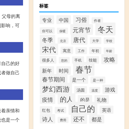
标签
，父母的离
习俗
专业
中国
作者
利影响，可
冬天
元宵节
你可以
保暖
唐代
冬季
大学
北京
学校
宋代
寓意
年初
工作
年龄
攻略
很多人
技能
手机
您的
有自己的好
春节
新年
时间
或者做自己
春节期间
是一个
是一种
梦幻西游
游戏
汤圆
温度
的人
疫情
的是
礼物
自己的
英语
表着亲情和
红包
考试
还不
诗人
都是
说也是一个
费用