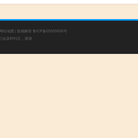
网站地图
|
疑难解答
鲁ICP备05005656号
，我们会及时纠正，谢谢