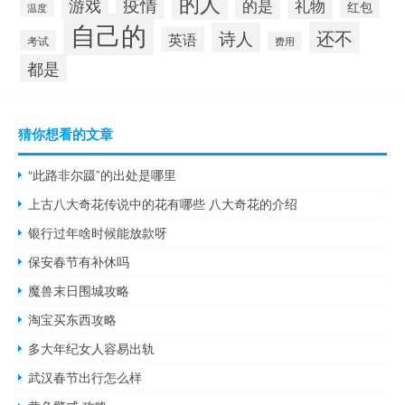
的人
游戏
疫情
的是
礼物
红包
温度
自己的
还不
诗人
英语
考试
费用
都是
猜你想看的文章
“此路非尔蹑”的出处是哪里
上古八大奇花传说中的花有哪些 八大奇花的介绍
银行过年啥时候能放款呀
保安春节有补休吗
魔兽末日围城攻略
淘宝买东西攻略
多大年纪女人容易出轨
武汉春节出行怎么样