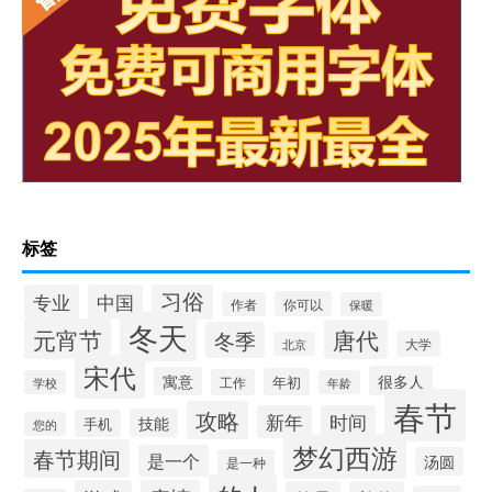
标签
习俗
专业
中国
你可以
作者
保暖
冬天
元宵节
唐代
冬季
大学
北京
宋代
很多人
寓意
年初
工作
学校
年龄
春节
攻略
新年
时间
技能
手机
您的
梦幻西游
春节期间
是一个
汤圆
是一种