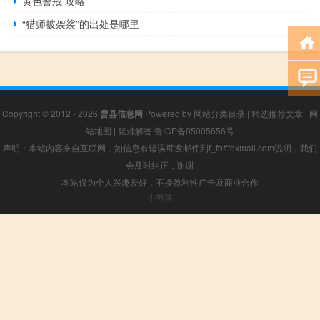
黄色警戒 攻略
“猎师披袈裟”的出处是哪里
Copyright © 2012 - 2026
曹县信息网
Powered by
网站分类目录
|
精选推荐文章
|
网
站地图
|
疑难解答
鲁ICP备05005656号
声明：本站内容来自互联网，如信息有错误可发邮件到f_fb#foxmail.com说明，我们
会及时纠正，谢谢
本站仅为个人兴趣爱好，不接盈利性广告及商业合作
小男孩