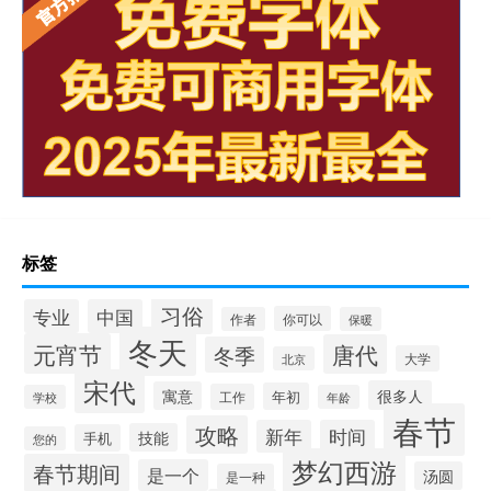
标签
习俗
专业
中国
你可以
作者
保暖
冬天
元宵节
唐代
冬季
大学
北京
宋代
很多人
寓意
年初
工作
学校
年龄
春节
攻略
新年
时间
技能
手机
您的
梦幻西游
春节期间
是一个
汤圆
是一种