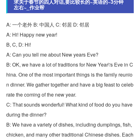
求关于春节的四人对话,要比较长的~英语的~3分钟
左右~_作业帮
A: 一个老外 B: 中国人 C: 邻居 D: 邻居
A: Hi! Happy new year!
B, C, D: Hi!
A: Can you tell me about New years Eve?
B: OK, we have a lot of traditions for New Year\'s Eve in C
hina. One of the most important things is the family reunio
n dinner. We gather together and have a big feast to celeb
rate the coming of the new year.
C: That sounds wonderful! What kind of food do you have
during the dinner?
B: We have a variety of dishes, including dumplings, fish,
chicken, and many other traditional Chinese dishes. Each