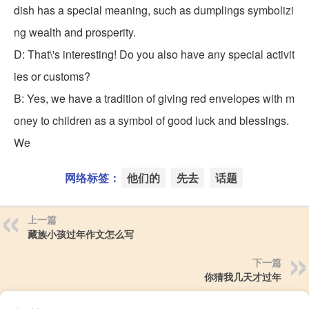
dish has a special meaning, such as dumplings symbolizi
ng wealth and prosperity.
D: That\'s interesting! Do you also have any special activit
ies or customs?
B: Yes, we have a tradition of giving red envelopes with m
oney to children as a symbol of good luck and blessings.
We
网络标签：
他们的
先去
话题
上一篇
藏族小孩过年作文怎么写
下一篇
你猜我几天才过年