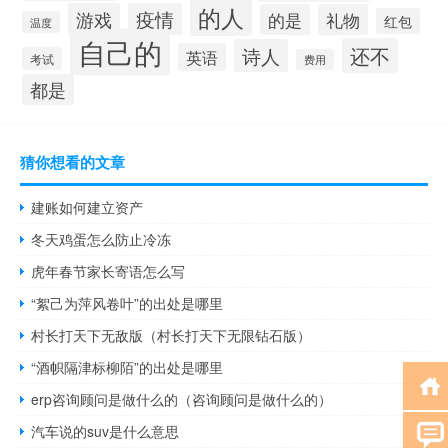
的人
游戏
疫情
的是
礼物
红包
温度
自己的
还不
诗人
英语
考试
费用
都是
猜你想看的文章
建账如何建立资产
冬天鸡蛋怎么防止冷冻
虎年春节家长寄语怎么写
“絮己为萍风卷叶”的出处是哪里
村长打天下无敌版（村长打天下无限钻石版）
“酒帜隔津标柳陌”的出处是哪里
erp咨询顾问是做什么的（咨询顾问是做什么的）
汽车说的suv是什么意思