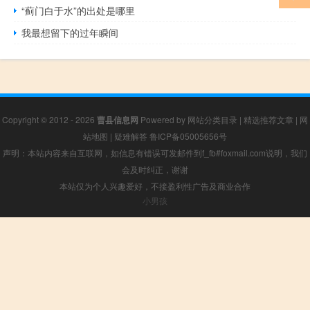
“蓟门白于水”的出处是哪里
我最想留下的过年瞬间
Copyright © 2012 - 2026
曹县信息网
Powered by
网站分类目录
|
精选推荐文章
|
网
站地图
|
疑难解答
鲁ICP备05005656号
声明：本站内容来自互联网，如信息有错误可发邮件到f_fb#foxmail.com说明，我们
会及时纠正，谢谢
本站仅为个人兴趣爱好，不接盈利性广告及商业合作
小男孩