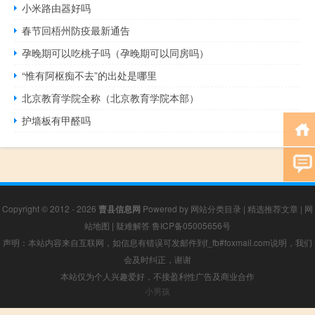
小米路由器好吗
春节回梧州防疫最新通告
孕晚期可以吃桃子吗（孕晚期可以同房吗）
“惟有阿枢痴不去”的出处是哪里
北京教育学院全称（北京教育学院本部）
护墙板有甲醛吗
Copyright © 2012 - 2026
曹县信息网
Powered by
网站分类目录
|
精选推荐文章
|
网
站地图
|
疑难解答
鲁ICP备05005656号
声明：本站内容来自互联网，如信息有错误可发邮件到f_fb#foxmail.com说明，我们
会及时纠正，谢谢
本站仅为个人兴趣爱好，不接盈利性广告及商业合作
小男孩