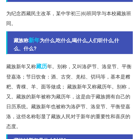
为纪念西藏民主改革，某中学初三(6)班同学与本校藏族班
同。
新年
藏族称
为什么,吃什么,喝什么,人们听什么,什
么、什么?
藏历
藏族新年又称
年。别称，又叫洛萨节、洛皇节、平衡
登嘉洛；节日饮食：酒、古突、羌枯、切玛等，基本是糌
粑、青稞、羊、面等做成； 藏族新年又称藏历年。别称，
又。藏族的新年被称为藏历年，这是由于藏族拥有自己的
日历系统。藏族新年也被称为洛萨节、洛皇节、平衡登嘉
洛，这些名称彰显了藏族人民对于新年的重要性和喜庆的
态度。