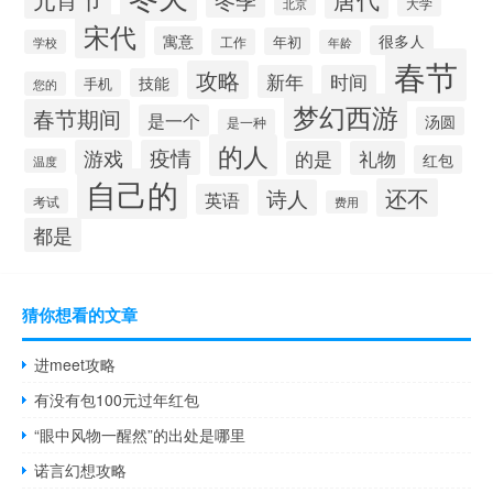
大学
北京
宋代
很多人
寓意
年初
工作
学校
年龄
春节
攻略
新年
时间
技能
手机
您的
梦幻西游
春节期间
是一个
汤圆
是一种
的人
游戏
疫情
的是
礼物
红包
温度
自己的
还不
诗人
英语
考试
费用
都是
猜你想看的文章
进meet攻略
有没有包100元过年红包
“眼中风物一醒然”的出处是哪里
诺言幻想攻略