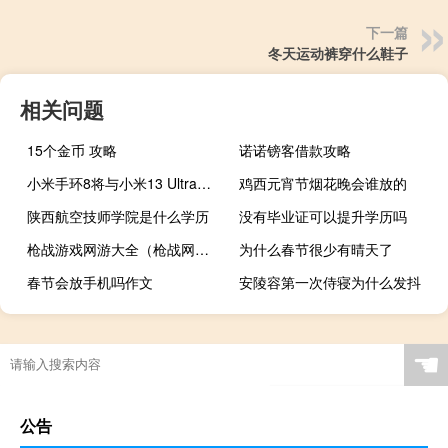
下一篇
冬天运动裤穿什么鞋子
相关问题
15个金币 攻略
诺诺镑客借款攻略
小米手环8将与小米13 Ultra一起推出
鸡西元宵节烟花晚会谁放的
陕西航空技师学院是什么学历
没有毕业证可以提升学历吗
枪战游戏网游大全（枪战网游大全）
为什么春节很少有晴天了
春节会放手机吗作文
安陵容第一次侍寝为什么发抖
☚
公告