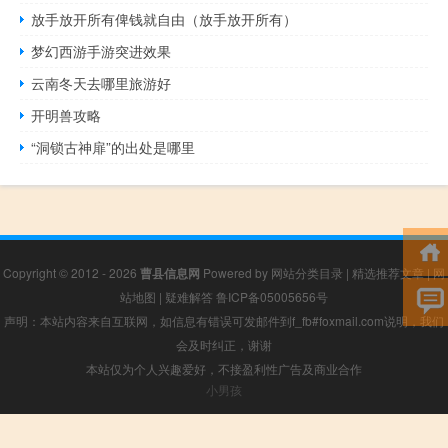
放手放开所有俾钱就自由（放手放开所有）
梦幻西游手游突进效果
云南冬天去哪里旅游好
开明兽攻略
“洞锁古神扉”的出处是哪里
Copyright © 2012 - 2026
曹县信息网
Powered by
网站分类目录
|
精选推荐文章
|
网
站地图
|
疑难解答
鲁ICP备05005656号
声明：本站内容来自互联网，如信息有错误可发邮件到f_fb#foxmail.com说明，我们
会及时纠正，谢谢
本站仅为个人兴趣爱好，不接盈利性广告及商业合作
小男孩