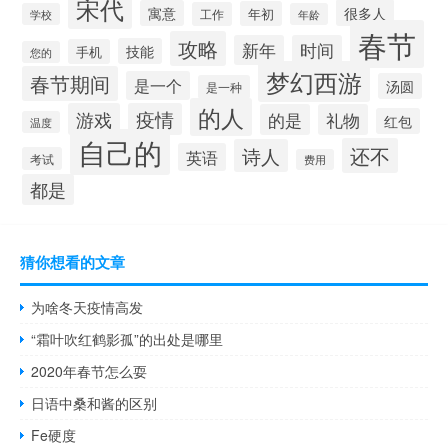
宋代
很多人
寓意
年初
工作
学校
年龄
春节
攻略
新年
时间
技能
手机
您的
梦幻西游
春节期间
是一个
汤圆
是一种
的人
游戏
疫情
的是
礼物
红包
温度
自己的
还不
诗人
英语
考试
费用
都是
猜你想看的文章
为啥冬天疫情高发
“霜叶吹红鹤影孤”的出处是哪里
2020年春节怎么耍
日语中桑和酱的区别
Fe硬度