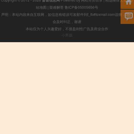
站地图
|
疑难解答
鲁ICP备05005656号
声明：本站内容来自互联网，如信息有错误可发邮件到f_fb#foxmail.com说明，我们
会及时纠正，谢谢
本站仅为个人兴趣爱好，不接盈利性广告及商业合作
小男孩