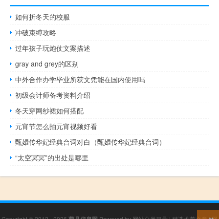
如何折冬天的校服
冲破束缚攻略
过年孩子玩炮仗文案描述
gray and grey的区别
中外合作办学毕业所获文凭能在国内使用吗
初级会计师备考资料介绍
冬天穿网纱裙如何搭配
元宵节怎么拍元宵视频好看
甄嬛传华妃经典台词对白（甄嬛传华妃经典台词）
“太空冥冥”的出处是哪里
Copyright © 2012 - 2026
曹县信息网
Powered by
网站分类目录
|
精选推荐文章
|
网