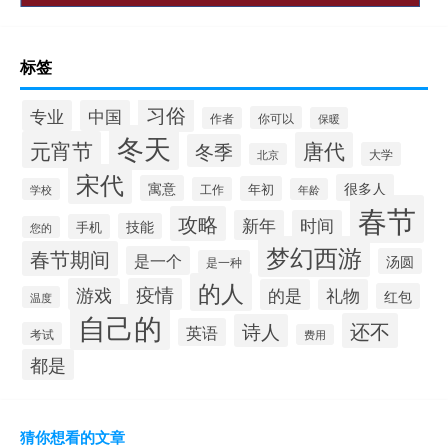
标签
习俗
专业
中国
你可以
作者
保暖
冬天
元宵节
唐代
冬季
大学
北京
宋代
很多人
寓意
年初
工作
学校
年龄
春节
攻略
新年
时间
技能
手机
您的
梦幻西游
春节期间
是一个
汤圆
是一种
的人
游戏
疫情
的是
礼物
红包
温度
自己的
还不
诗人
英语
考试
费用
都是
猜你想看的文章