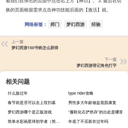
着我们在弹出的页面中点击右上方【神功】。 3. 最后在切
换的页面根据需求点击神功技能后面的【激活】就。
网络标签：
师门
梦幻西游
经验
上一篇
梦幻西游150书铁怎么获得
下一篇
梦幻西游登记角色打字
相关问题
什么族过年
type rider攻略
春节前是否可以去上坟扫墓
男性多大年龄做盆底肌康复
梦幻西游哪个是正版游戏
“履鞋化石俨然存”的出处是哪里
简单水彩画星球初学者（简单水彩画星空画法）
年底了不买新衣过年吗