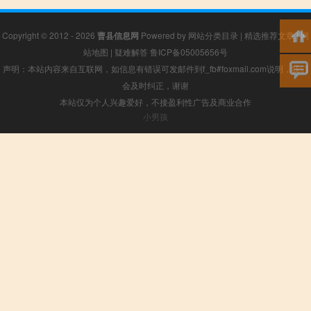
Copyright © 2012 - 2026
曹县信息网
Powered by
网站分类目录
|
精选推荐文章
|
网
站地图
|
疑难解答
鲁ICP备05005656号
声明：本站内容来自互联网，如信息有错误可发邮件到f_fb#foxmail.com说明，我们
会及时纠正，谢谢
本站仅为个人兴趣爱好，不接盈利性广告及商业合作
小男孩