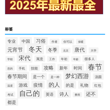
标签
习俗
专业
中国
你可以
作者
保暖
冬天
元宵节
唐代
冬季
大学
北京
宋代
很多人
寓意
年初
工作
学校
年龄
春节
攻略
新年
时间
技能
手机
您的
梦幻西游
春节期间
是一个
汤圆
是一种
的人
游戏
疫情
的是
礼物
红包
温度
自己的
还不
诗人
英语
考试
费用
都是