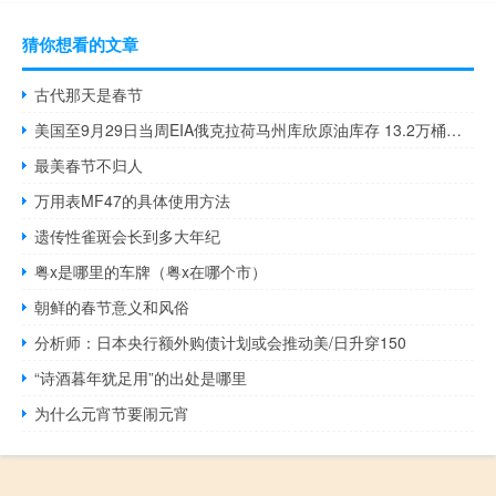
猜你想看的文章
古代那天是春节
美国至9月29日当周EIA俄克拉荷马州库欣原油库存 13.2万桶前值-94.3万桶
最美春节不归人
万用表MF47的具体使用方法
遗传性雀斑会长到多大年纪
粤x是哪里的车牌（粤x在哪个市）
朝鲜的春节意义和风俗
分析师：日本央行额外购债计划或会推动美/日升穿150
“诗酒暮年犹足用”的出处是哪里
为什么元宵节要闹元宵