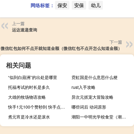
网络标签：
保安
安保
幼儿
上一篇
运达速递查询
下一篇
微信红包如何不点开就知道金额（微信红包不点开怎么知道金额）
相关问题
“似到白蘋洲”的出处是哪里
霓虹国是什么意思什么梗
托福考试的时长是多久
rust入手攻略
大雄的牧场物语攻略
异次元抓宠大冒险攻略
快手1元100个赞秒到 快手点赞数量上限
哪些词后 动词原形
煮元宵是冷水还是滚水
潮阳一中明光学校食堂（潮阳一中明光学校）