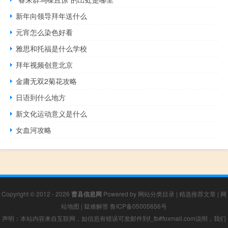
新年向领导拜年送什么
元宵怎么染色好看
雅思和托福是什么学校
拜年视频创意北京
金庸无双2菊花攻略
日语到什么地方
新文化运动意义是什么
女血河攻略
Copyright © 2012 - 2026
曹县信息网
Powered by
网站分类目录
|
精选推荐文章
|
网
站地图
|
疑难解答
鲁ICP备05005656号
声明：本站内容来自互联网，如信息有错误可发邮件到f_fb#foxmail.com说明，我们