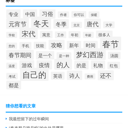
习俗
专业
中国
你可以
作者
保暖
冬天
元宵节
唐代
冬季
大学
北京
宋代
很多人
寓意
年初
工作
学校
年龄
春节
攻略
新年
时间
技能
手机
您的
梦幻西游
春节期间
是一个
汤圆
是一种
的人
游戏
疫情
的是
礼物
红包
温度
自己的
还不
诗人
英语
考试
费用
都是
猜你想看的文章
我最想留下的过年瞬间
“春来群乌噪且惊”的出处是哪里