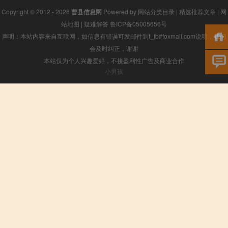
Copyright © 2012 - 2026
曹县信息网
Powered by
网站分类目录
|
精选推荐文章
|
网
站地图
|
疑难解答
鲁ICP备05005656号
声明：本站内容来自互联网，如信息有错误可发邮件到f_fb#foxmail.com说明，我们
会及时纠正，谢谢
本站仅为个人兴趣爱好，不接盈利性广告及商业合作
小男孩