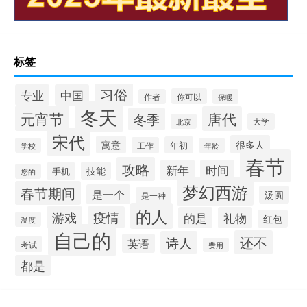
标签
习俗
专业
中国
你可以
作者
保暖
冬天
元宵节
唐代
冬季
大学
北京
宋代
很多人
寓意
年初
工作
学校
年龄
春节
攻略
新年
时间
技能
手机
您的
梦幻西游
春节期间
是一个
汤圆
是一种
的人
游戏
疫情
的是
礼物
红包
温度
自己的
还不
诗人
英语
考试
费用
都是