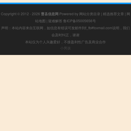
Copyright © 2012 - 2026
曹县信息网
Powered by
网站分类目录
|
精选推荐文章
|
网
站地图
|
疑难解答
鲁ICP备05005656号
声明：本站内容来自互联网，如信息有错误可发邮件到f_fb#foxmail.com说明，我们
会及时纠正，谢谢
本站仅为个人兴趣爱好，不接盈利性广告及商业合作
小男孩