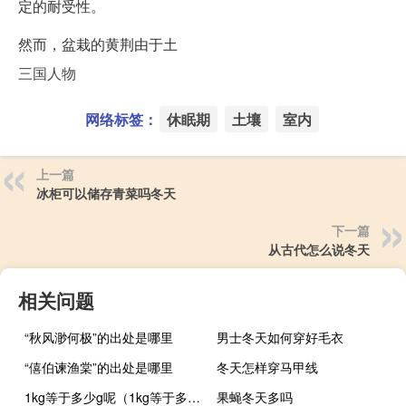
定的耐受性。
然而，盆栽的黄荆由于土
三国人物
网络标签：
休眠期
土壤
室内
上一篇
冰柜可以储存青菜吗冬天
下一篇
从古代怎么说冬天
相关问题
“秋风渺何极”的出处是哪里
男士冬天如何穿好毛衣
“僖伯谏渔棠”的出处是哪里
冬天怎样穿马甲线
1kg等于多少g呢（1kg等于多少g）
果蝇冬天多吗