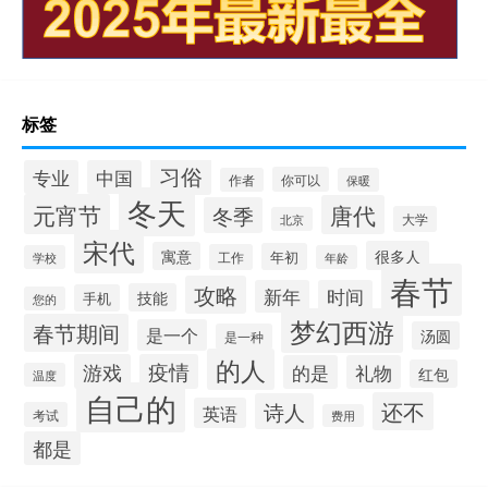
标签
习俗
专业
中国
你可以
作者
保暖
冬天
元宵节
唐代
冬季
大学
北京
宋代
很多人
寓意
年初
工作
学校
年龄
春节
攻略
新年
时间
技能
手机
您的
梦幻西游
春节期间
是一个
汤圆
是一种
的人
游戏
疫情
的是
礼物
红包
温度
自己的
还不
诗人
英语
考试
费用
都是