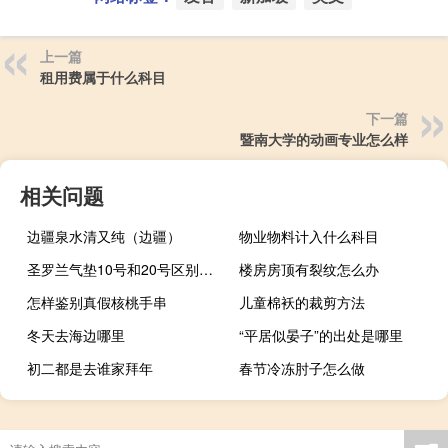
上一篇
租用费属于什么科目
下一篇
暨南大学的动画专业怎么样
相关问题
边疆泉水清又纯（边疆）
物业物料计入什么科目
圣罗兰气垫10号和20号区别（圣罗兰气垫10号和20号）
楼房房顶有裂纹怎么办
怎样鉴别真假核桃手串
儿童棉袄的裁剪方法
冬天去海边哪里
“平居似晏子”的出处是哪里
初二都是去谁家拜年
春节冷冻肘子怎么做