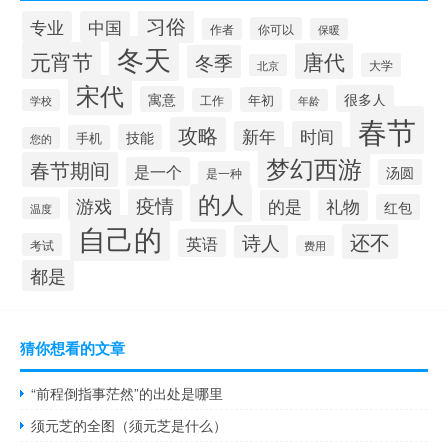
习俗
专业
中国
你可以
作者
保暖
冬天
元宵节
唐代
冬季
大学
北京
宋代
很多人
寓意
年初
工作
学校
年龄
春节
攻略
新年
时间
技能
手机
您的
梦幻西游
春节期间
是一个
汤圆
是一种
的人
游戏
疫情
的是
礼物
红包
温度
自己的
还不
诗人
英语
考试
费用
都是
猜你想看的文章
“前程倒指事茫然”的出处是哪里
须元芝的全图（须元芝是什么）