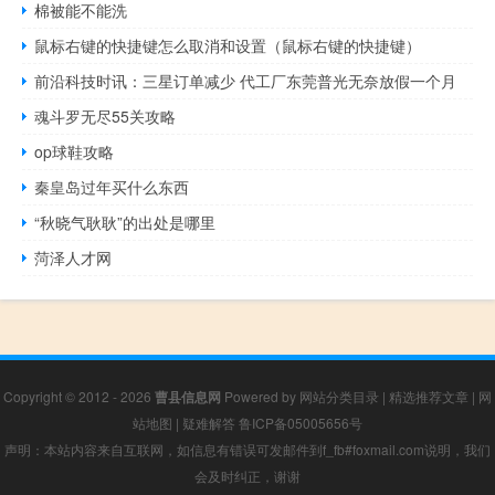
棉被能不能洗
鼠标右键的快捷键怎么取消和设置（鼠标右键的快捷键）
前沿科技时讯：三星订单减少 代工厂东莞普光无奈放假一个月
魂斗罗无尽55关攻略
op球鞋攻略
秦皇岛过年买什么东西
“秋晓气耿耿”的出处是哪里
菏泽人才网
Copyright © 2012 - 2026
曹县信息网
Powered by
网站分类目录
|
精选推荐文章
|
网
站地图
|
疑难解答
鲁ICP备05005656号
声明：本站内容来自互联网，如信息有错误可发邮件到f_fb#foxmail.com说明，我们
会及时纠正，谢谢