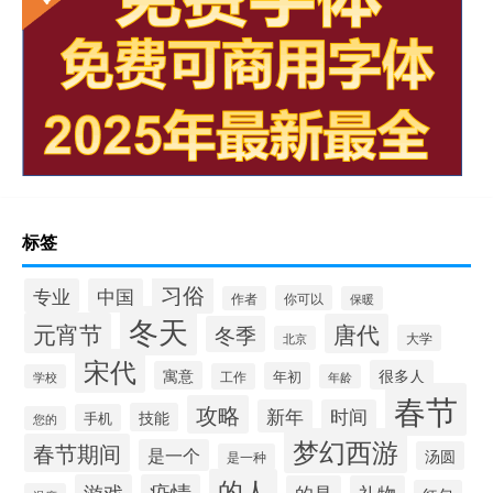
标签
习俗
专业
中国
你可以
作者
保暖
冬天
元宵节
唐代
冬季
大学
北京
宋代
很多人
寓意
年初
工作
学校
年龄
春节
攻略
新年
时间
技能
手机
您的
梦幻西游
春节期间
是一个
汤圆
是一种
的人
游戏
疫情
的是
礼物