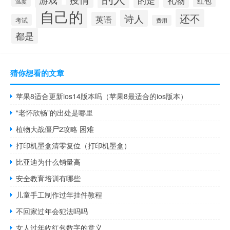
红包
温度
自己的
还不
诗人
英语
考试
费用
都是
猜你想看的文章
苹果8适合更新ios14版本吗（苹果8最适合的ios版本）
“老怀欣畅”的出处是哪里
植物大战僵尸2攻略 困难
打印机墨盒清零复位（打印机墨盒）
比亚迪为什么销量高
安全教育培训有哪些
儿童手工制作过年挂件教程
不回家过年会犯法吗吗
女人过年收红包数字的意义