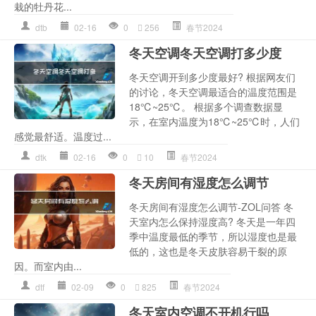
栽的牡丹花...
dtb
02-16
0
256
春节2024
冬天空调冬天空调打多少度
冬天空调开到多少度最好? 根据网友们
的讨论，冬天空调最适合的温度范围是
18℃~25℃。 根据多个调查数据显
示，在室内温度为18℃~25℃时，人们
感觉最舒适。温度过...
dtk
02-16
0
10
春节2024
冬天房间有湿度怎么调节
冬天房间有湿度怎么调节-ZOL问答 冬
天室内怎么保持湿度高? 冬天是一年四
季中温度最低的季节，所以湿度也是最
低的，这也是冬天皮肤容易干裂的原
因。而室内由...
dtf
02-09
0
825
春节2024
冬天室内空调不开机行吗