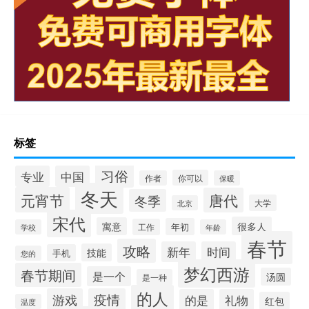
标签
习俗
专业
中国
你可以
作者
保暖
冬天
元宵节
唐代
冬季
大学
北京
宋代
很多人
寓意
年初
工作
学校
年龄
春节
攻略
新年
时间
技能
手机
您的
梦幻西游
春节期间
是一个
汤圆
是一种
的人
游戏
疫情
的是
礼物
红包
温度