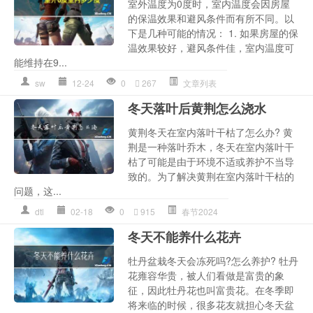
室外温度为0度时，室内温度会因房屋
的保温效果和避风条件而有所不同。以
下是几种可能的情况： 1. 如果房屋的保
温效果较好，避风条件佳，室内温度可
能维持在9...
sw
12-24
0
267
文章列表
冬天落叶后黄荆怎么浇水
黄荆冬天在室内落叶干枯了怎么办? 黄
荆是一种落叶乔木，冬天在室内落叶干
枯了可能是由于环境不适或养护不当导
致的。为了解决黄荆在室内落叶干枯的
问题，这...
dtl
02-18
0
915
春节2024
冬天不能养什么花卉
牡丹盆栽冬天会冻死吗?怎么养护? 牡丹
花雍容华贵，被人们看做是富贵的象
征，因此牡丹花也叫富贵花。在冬季即
将来临的时候，很多花友就担心冬天盆