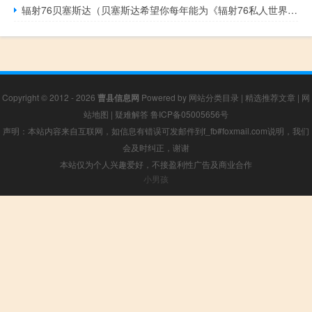
辐射76贝塞斯达（贝塞斯达希望你每年能为《辐射76私人世界》支付100美元）
Copyright © 2012 - 2026
曹县信息网
Powered by
网站分类目录
|
精选推荐文章
|
网
站地图
|
疑难解答
鲁ICP备05005656号
声明：本站内容来自互联网，如信息有错误可发邮件到f_fb#foxmail.com说明，我们
会及时纠正，谢谢
本站仅为个人兴趣爱好，不接盈利性广告及商业合作
小男孩