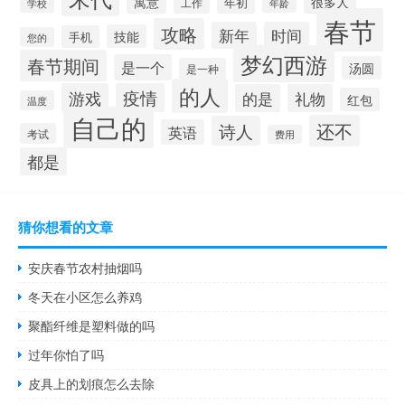
很多人
寓意
年初
工作
学校
年龄
春节
攻略
新年
时间
技能
手机
您的
梦幻西游
春节期间
是一个
汤圆
是一种
的人
游戏
疫情
的是
礼物
红包
温度
自己的
还不
诗人
英语
考试
费用
都是
猜你想看的文章
安庆春节农村抽烟吗
冬天在小区怎么养鸡
聚酯纤维是塑料做的吗
过年你怕了吗
皮具上的划痕怎么去除