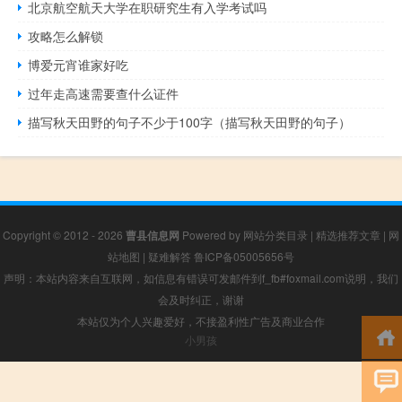
北京航空航天大学在职研究生有入学考试吗
攻略怎么解锁
博爱元宵谁家好吃
过年走高速需要查什么证件
描写秋天田野的句子不少于100字（描写秋天田野的句子）
Copyright © 2012 - 2026
曹县信息网
Powered by
网站分类目录
|
精选推荐文章
|
网
站地图
|
疑难解答
鲁ICP备05005656号
声明：本站内容来自互联网，如信息有错误可发邮件到f_fb#foxmail.com说明，我们
会及时纠正，谢谢
本站仅为个人兴趣爱好，不接盈利性广告及商业合作
小男孩