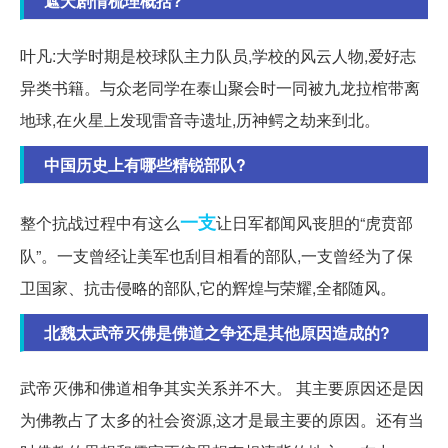
遮天剧情梳理概括?
叶凡:大学时期是校球队主力队员,学校的风云人物,爱好志
异类书籍。与众老同学在泰山聚会时一同被九龙拉棺带离
地球,在火星上发现雷音寺遗址,历神鳄之劫来到北。
中国历史上有哪些精锐部队?
一支
整个抗战过程中有这么
让日军都闻风丧胆的“虎贲部
队”。一支曾经让美军也刮目相看的部队,一支曾经为了保
卫国家、抗击侵略的部队,它的辉煌与荣耀,全都随风。
北魏太武帝灭佛是佛道之争还是其他原因造成的?
武帝灭佛和佛道相争其实关系并不大。 其主要原因还是因
为佛教占了太多的社会资源,这才是最主要的原因。还有当