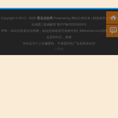
Copyright © 2012 - 2026
曹县信息网
Powered by
网站分类目录
|
精选推荐文章
|
网
站地图
|
疑难解答
鲁ICP备05005656号
声明：本站内容来自互联网，如信息有错误可发邮件到f_fb#foxmail.com说明，我们
会及时纠正，谢谢
本站仅为个人兴趣爱好，不接盈利性广告及商业合作
小男孩