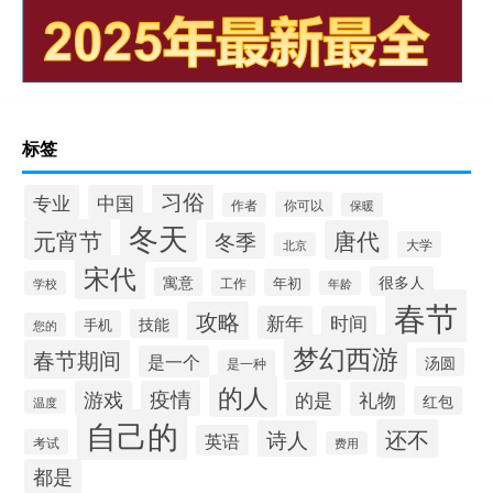
标签
习俗
专业
中国
你可以
作者
保暖
冬天
元宵节
唐代
冬季
大学
北京
宋代
很多人
寓意
年初
工作
学校
年龄
春节
攻略
新年
时间
技能
手机
您的
梦幻西游
春节期间
是一个
汤圆
是一种
的人
游戏
疫情
的是
礼物
红包
温度
自己的
还不
诗人
英语
考试
费用
都是