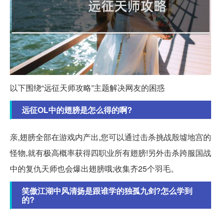
以下围绕“远征天师攻略”主题解决网友的困惑
远征OL中的翅膀是怎么得的啊?
亲,翅膀全部在游戏内产出,您可以通过击杀挑战殷墟地宫的
怪物,就有极高概率获得四职业所有翅膀!另外击杀跨服国战
中的复仇天师也会爆出翅膀哦;收集齐25个羽毛。
笑傲江湖中风清扬是跟谁学的独孤九剑?怎么学到
的?