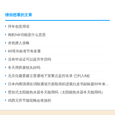
猜你想看的文章
拜年创意用语
相机hdr功能是什么意思
赤色撩人攻略
60塔吊标准节有多重
没有毕业证可以提升学历吗
冬天用荞麦枕头好吗
北京住建委建立普通地下室重点监控名录 已列入8处
日本内阁强调在消除通缩方面取得的进展白皮书副标题50年来首提“通胀”
壁挂式太阳能热水器冬天能用吗（太阳能热水器冬天能用吗）
鸡西元宵节烟花晚会谁放的