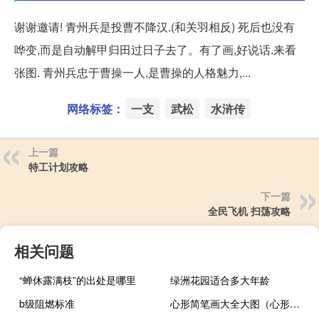
谢谢邀请! 青州兵是投曹不降汉.(和关羽相反) 死后也没有
哗变,而是自动解甲归田过日子去了。有了画,好说话.来看
张图. 青州兵忠于曹操一人,是曹操的人格魅力,...
网络标签：
一支
武松
水浒传
上一篇
特工计划攻略
下一篇
全民飞机 扫荡攻略
相关问题
“蝉休露满枝”的出处是哪里
绿洲花园适合多大年龄
b级阻燃标准
心形简笔画大全大图（心形简笔画）