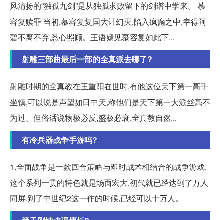
风清扬的“独孤九剑”是从独孤求败留下的剑谱中学来。 慕
容复赎罪 当初,慕容复复国大计幻灭,陷入疯癫之中,幸得阿
碧不离不弃,悉心照顾。王语嫣见慕容复如此下...
射雕三部曲最后一部的全真派去哪了?
射雕时期的全真教在王重阳在世时,有他这位天下第一高手
坐镇,可以说是声望如日中天,称他们是天下第一大派丝毫不
为过。但俗话说物极必反,盛极必衰,全真教自然...
有冷兵器战争手游吗?
1.全面战争是一款回合策略与即时战术相结合的战争游戏,
这个系列一贯的特色就是场面宏大,初代就已经达到了万人
同屏,到了中世纪2这一作的时候,已经可以十万人。