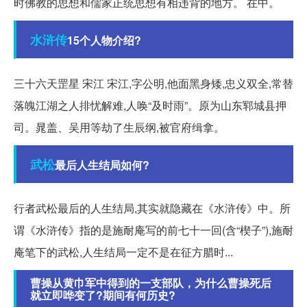
时佛教的思想和儒家正统思想有相违背的地方。 在中。
水浒传
15个人物介绍?
三十六天罡星 宋江 宋江,字公明,他面黑身矮,忠义双全,常替
落魄江湖之人排忧解难,人唤“及时雨”。原为山东郓城县押
司。晁盖、吴用等劫了生辰纲,被官府缉拿。
武松
最后人生结局如何?
行者武松最后的人生结局,其实就隐藏在《水浒传》中。所
谓《水浒传》指的是施耐庵写的前七十一回(含“楔子”),施耐
庵笔下的武松,人生结局一定不是在征方腊时...
曹操从黄巾军中得到的一支部队，为什么曹操死后
就立即哗变了?期间有何历史?