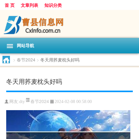
首 页
文章列表
知识分类
网站导航
>
春节2024
>
冬天用荞麦枕头好吗
冬天用荞麦枕头好吗
春节2024
网友:
dty
2024-02-08 00:58:00