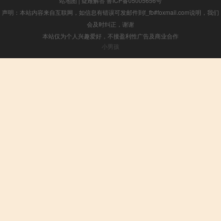
站地图
|
疑难解答
鲁ICP备05005656号
声明：本站内容来自互联网，如信息有错误可发邮件到f_fb#foxmail.com说明，我们
会及时纠正，谢谢
本站仅为个人兴趣爱好，不接盈利性广告及商业合作
小男孩