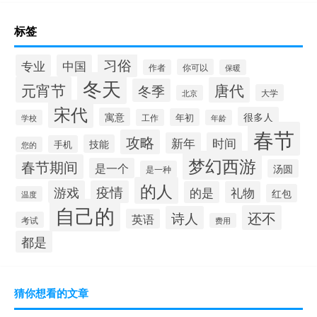
标签
习俗
专业
中国
你可以
作者
保暖
冬天
元宵节
唐代
冬季
大学
北京
宋代
很多人
寓意
年初
工作
学校
年龄
春节
攻略
新年
时间
技能
手机
您的
梦幻西游
春节期间
是一个
汤圆
是一种
的人
游戏
疫情
的是
礼物
红包
温度
自己的
还不
诗人
英语
考试
费用
都是
猜你想看的文章