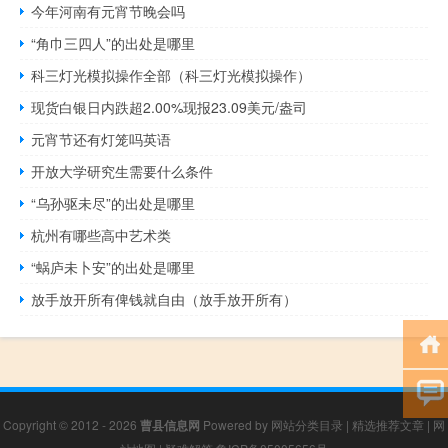
今年河南有元宵节晚会吗
“角巾三四人”的出处是哪里
科三灯光模拟操作全部（科三灯光模拟操作）
现货白银日内跌超2.00%现报23.09美元/盎司
元宵节还有灯笼吗英语
开放大学研究生需要什么条件
“乌孙驱未尽”的出处是哪里
杭州有哪些高中艺术类
“蜗庐未卜安”的出处是哪里
放手放开所有俾钱就自由（放手放开所有）
Copyright © 2012 - 2026
曹县信息网
Powered by
网站分类目录
|
精选推荐文章
|
网