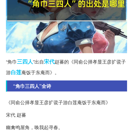
三四人
宋代
“角巾
”出自
赵蕃的《同俞公择孝显王彦扩谠子
白莲
游
庵饭于东庵而》。
“角巾三四人”全诗
《同俞公择孝显王彦扩谠子游白莲庵饭于东庵而》
宋代 赵蕃
幽禽鸣屋角，唤我起寻春。