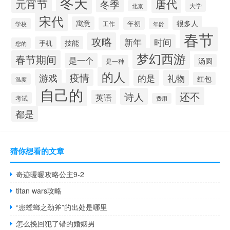
冬天
元宵节
唐代
冬季
大学
北京
宋代
很多人
寓意
年初
工作
学校
年龄
春节
攻略
新年
时间
技能
手机
您的
梦幻西游
春节期间
是一个
汤圆
是一种
的人
游戏
疫情
的是
礼物
红包
温度
自己的
还不
诗人
英语
考试
费用
都是
猜你想看的文章
奇迹暖暖攻略公主9-2
titan wars攻略
“患螳螂之劲斧”的出处是哪里
怎么挽回犯了错的婚姻男