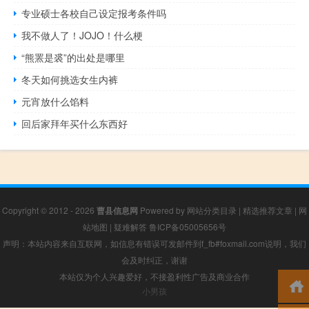
专业硕士各校自己设定报考条件吗
我不做人了！JOJO！什么梗
“熊罴是裘”的出处是哪里
冬天如何挑选女生内裤
元宵放什么馅料
回后家拜年买什么东西好
Copyright © 2012 - 2026
曹县信息网
Powered by
网站分类目录
|
精选推荐文章
|
网
站地图
|
疑难解答
鲁ICP备05005656号
声明：本站内容来自互联网，如信息有错误可发邮件到f_fb#foxmail.com说明，我们
会及时纠正，谢谢
本站仅为个人兴趣爱好，不接盈利性广告及商业合作
小男孩