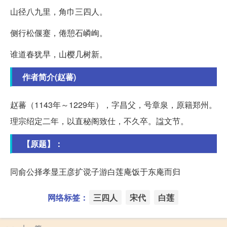
山径八九里，角巾三四人。
侧行松偃蹇，倦憩石嶙峋。
谁道春犹早，山樱几树新。
作者简介(赵蕃)
赵蕃（1143年～1229年），字昌父，号章泉，原籍郑州。
理宗绍定二年，以直秘阁致仕，不久卒。諡文节。
【原题】：
同俞公择孝显王彦扩谠子游白莲庵饭于东庵而归
网络标签：
三四人
宋代
白莲