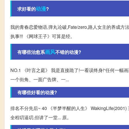
动漫
求好看的
?
我的青春恋爱物语,弹丸论破,Fate/zero,路人女主的养成方
执事!!! 《网球王子》可算是经。
画风
有哪些治愈系
不错的动漫?
NO.1 《叶言之庭》 我是直接跪了!一看误终身!“任何一
一个街角、一面广告牌、一...
有哪些好看的动漫?
排名不分先后~ 40 《半梦半醒的人生》 WakingLife(2
全程叨逼叨,但讲了一堂... 原。