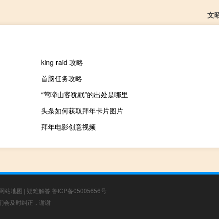
文
king raid 攻略
首脑任务攻略
“莺啼山客犹眠”的出处是哪里
头条如何获取拜年卡片图片
拜年电影创意视频
网站地图
|
疑难解答
鲁ICP备05005656号
，我们会及时纠正，谢谢