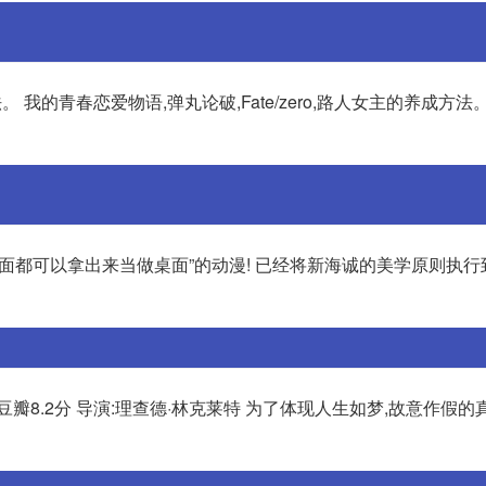
法。 我的青春恋爱物语,弹丸论破,Fate/zero,路人女主的养成方法
幅画面都可以拿出来当做桌面”的动漫! 已经将新海诚的美学原则执
001) 豆瓣8.2分 导演:理查德·林克莱特 为了体现人生如梦,故意作假