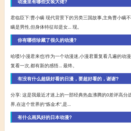
动漫里有哪些女装大佬?
君临臣下:曹小瞒 现代背景下的另类三国故事,主角曹小瞒
瞒是男性,但身体特征却是女... 现。
你有哪些珍藏了很久的动漫?
哈喽!小漫君来也!作为一个动漫迷,小漫君重复看几遍的动漫
复看一次,都有新的感悟... 最终。
有没有什么超级好看的日漫，要超好看的，谢谢?
分享: 这是我最近才迷上的一部经典热血沸腾的0差评高分战
界,在这个世界的“炼金术”,是...
有什么画风好的日本动漫?