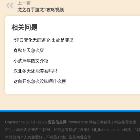
上一篇
龙之谷手游龙1攻略视频
相关问题
“浮云变化无踪迹”的出处是哪里
春秋冬天怎么穿
小孩拜年图文介绍
东北冬天还能养蚕吗吗
这白开水怎么没味啊什么梗
Copyright © 2012 - 2026
曹县信息网
Powered by
网站分类目录
|
精选推荐文章
|
声明：本站内容来自互联网，如信息有错误可发邮件到f_fb#foxmail.com说明
本站仅为个人兴趣爱好，不接盈利性广告及商业合作