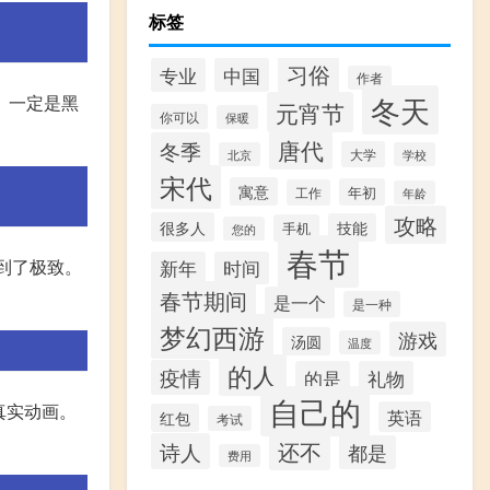
标签
习俗
专业
中国
作者
冬天
。 一定是黑
元宵节
你可以
保暖
唐代
冬季
大学
北京
学校
宋代
寓意
年初
工作
年龄
攻略
很多人
技能
手机
您的
春节
行到了极致。
新年
时间
春节期间
是一个
是一种
梦幻西游
游戏
汤圆
温度
的人
疫情
的是
礼物
自己的
的真实动画。
英语
红包
考试
还不
诗人
都是
费用