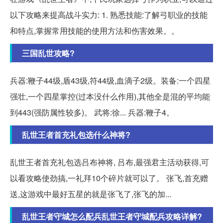
以下攻略来提高战斗实力: 1. 熟悉技能:了解弓职业的技能
和特点,掌握常用技能的使用方法和伤害效果。。
三国乱世攻略?
兵器:鞭子44级,盾43级,符44级,血滴子2级。装备:一个四星
强壮,一个四星掌控(过本没什么作用),其他全是混的平均能
到443(强防属性较多)。 武将:徐... 兵器:鞭子4。
乱世王者首充礼包选什么神将?
乱世王者首充礼包选吕布神将, 吕布,最强君主活动获得,可
以看攻略使劲搞,一礼拜10个碎片就可以了。 张飞,首充赠
送,这游戏中最好五星的就是张飞了,张飞的加...
乱世王者守城怎么配兵乱世王者守城配兵攻略详解?