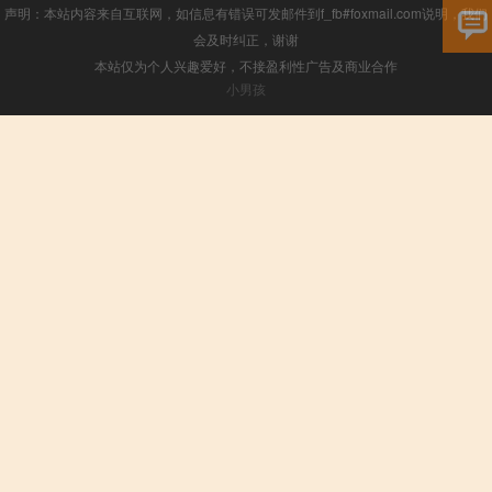
声明：本站内容来自互联网，如信息有错误可发邮件到f_fb#foxmail.com说明，我们
会及时纠正，谢谢
本站仅为个人兴趣爱好，不接盈利性广告及商业合作
小男孩