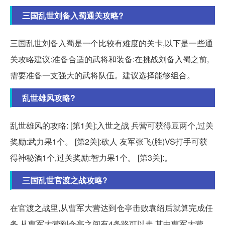
三国乱世刘备入蜀通关攻略?
三国乱世刘备入蜀是一个比较有难度的关卡,以下是一些通
关攻略建议:准备合适的武将和装备:在挑战刘备入蜀之前,
需要准备一支强大的武将队伍。建议选择能够组合。
乱世雄风攻略?
乱世雄风的攻略: [第1关]:入世之战 兵营可获得豆两个,过关
奖励:武力果1个。 [第2关]:砍人 友军张飞(胜)VS打手可获
得神秘酒1个,过关奖励:智力果1个。 [第3关]:。
三国乱世官渡之战攻略?
在官渡之战里,从曹军大营达到仓亭击败袁绍后就算完成任
务,从曹军大营到仓亭之间有4条路可以走,其中曹军大营