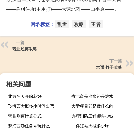
——关羽住所(不用打)——大营北郊——西平原——。
网络标签：
乱世
攻略
王者
上一篇
诺亚迷雾攻略
下一篇
大话 竹子攻略
相关问题
北方冬天开啥花好
煮元宵是冷水还是滚水
飞机票大概多少时间出票
大学项目部是做什么的
弯曲刚度计算公式
办理消防工程师多少钱
梦幻西游任务号玩什么
一件短袖大概多少kg