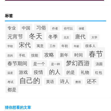
标签
习俗
专业
中国
你可以
作者
保暖
冬天
元宵节
唐代
冬季
大学
北京
宋代
很多人
寓意
年初
工作
学校
年龄
春节
攻略
新年
时间
技能
手机
您的
梦幻西游
春节期间
是一个
汤圆
是一种
的人
游戏
疫情
的是
礼物
红包
温度
自己的
还不
诗人
英语
考试
费用
都是
猜你想看的文章