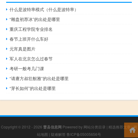
什么是波特率模式（什么是波特率）
“雕盘初荐冰”的出处是哪里
重庆工程学院专业排名
春节上班开什么车好
元宵真是图片
军人在北京怎么过春节
考研一般考几门课
“请赓方叔壮猷雅”的出处是哪里
“芽长如何”的出处是哪里
Copyright © 2012 - 2026
曹县信息网
Powered by
网站分类目录
|
精选推荐文章
|
网
站地图
|
疑难解答
鲁ICP备05005656号