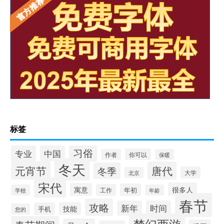
标签
习俗
专业
中国
你可以
作者
保暖
冬天
元宵节
唐代
冬季
大学
北京
宋代
很多人
寓意
年初
工作
学校
年龄
春节
攻略
新年
时间
技能
手机
您的
梦幻西游