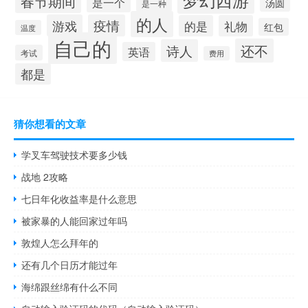
春节期间
是一个
汤圆
是一种
的人
游戏
疫情
的是
礼物
红包
温度
自己的
还不
诗人
英语
考试
费用
都是
猜你想看的文章
学叉车驾驶技术要多少钱
战地 2攻略
七日年化收益率是什么意思
被家暴的人能回家过年吗
敦煌人怎么拜年的
还有几个日历才能过年
海绵跟丝绵有什么不同