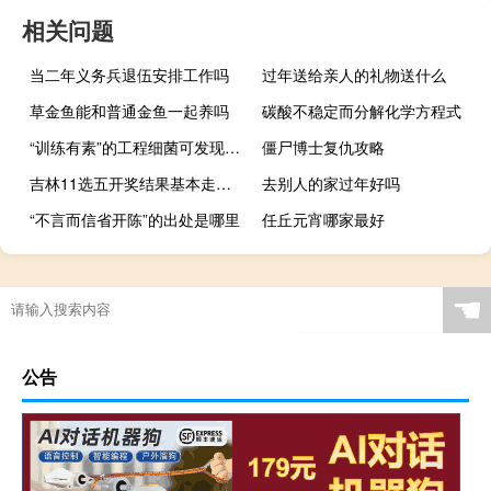
相关问题
当二年义务兵退伍安排工作吗
过年送给亲人的礼物送什么
草金鱼能和普通金鱼一起养吗
碳酸不稳定而分解化学方程式
“训练有素”的工程细菌可发现体内癌症
僵尸博士复仇攻略
吉林11选五开奖结果基本走势图（吉林11选五）
去别人的家过年好吗
“不言而信省开陈”的出处是哪里
任丘元宵哪家最好
☚
公告