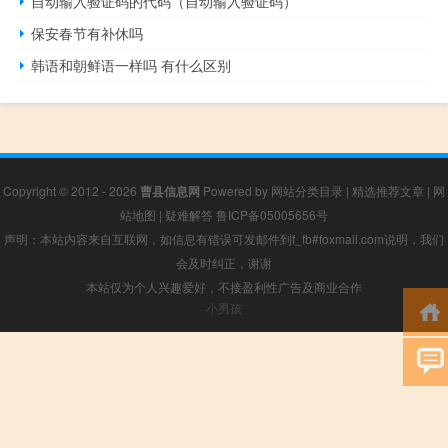
自动输入验证码的代码（自动输入验证码）
保安春节有补休吗
韩语和朝鲜语一样吗 有什么区别
Copyright © 2012 - 2026
曹县信息网
Powered by
网站分类目录
|
精选推荐文章
|
网
站地图
|
疑难解答
鲁ICP备05005656号
声明：本站内容来自互联网，如信息有错误可发邮件到f_fb#foxmail.com说明，我们
会及时纠正，谢谢
本站仅为个人兴趣爱好，不接盈利性广告及商业合作
小男孩