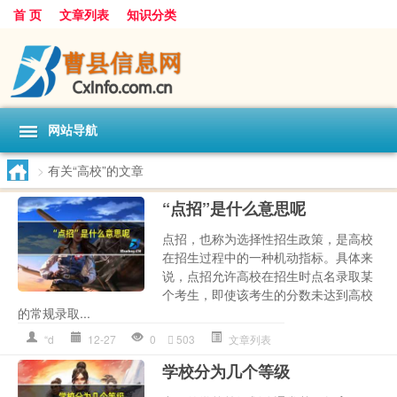
首 页
文章列表
知识分类
网站导航
>
有关“高校”的文章
“点招”是什么意思呢
点招，也称为选择性招生政策，是高校
在招生过程中的一种机动指标。具体来
说，点招允许高校在招生时点名录取某
个考生，即使该考生的分数未达到高校
的常规录取...
“d
12-27
0
503
文章列表
学校分为几个等级