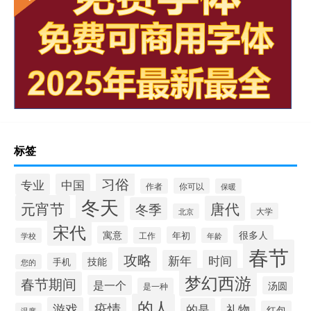
标签
习俗
专业
中国
你可以
作者
保暖
冬天
元宵节
唐代
冬季
大学
北京
宋代
很多人
寓意
年初
工作
学校
年龄
春节
攻略
新年
时间
技能
手机
您的
梦幻西游
春节期间
是一个
汤圆
是一种
的人
游戏
疫情
的是
礼物
红包
温度