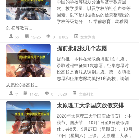
中国的学校等级划分通常基于教育层
次、教学质量、以及学校的社会声誉等
因素。以下是根据提供的信息整理出的
学校等级划分： 1. 学前教育：幼稚园
2. 初等教育...
xx
12-25
0
802
文章列表
提前批能报几个志愿
提前批：本科在录取前填报1次志愿，
录取过程中征集1次志愿，征集志愿时
设高校是否服从调剂志愿。第一次填报
志愿和征集志愿均填报1所高校，调剂
志愿设3类高校...
tr
11-25
0
620
文章列表
太原理工大学国庆放假安排
2020年太原理工大学国庆放假安排：中
秋节、国庆节： 10月1日至8日放假调
休，共8天。9月27日（星期日）、10月
10日（星期六）上课。 太原理工大学，