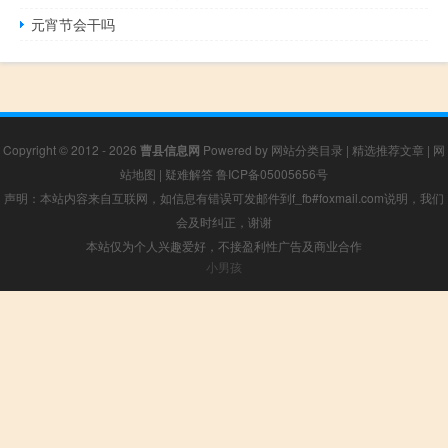
元宵节会干吗
Copyright © 2012 - 2026
曹县信息网
Powered by
网站分类目录
|
精选推荐文章
|
网
站地图
|
疑难解答
鲁ICP备05005656号
声明：本站内容来自互联网，如信息有错误可发邮件到f_fb#foxmail.com说明，我们
会及时纠正，谢谢
本站仅为个人兴趣爱好，不接盈利性广告及商业合作
小男孩