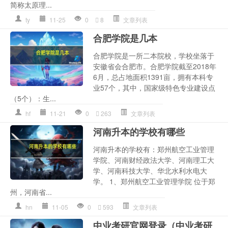
简称太原理...
ty
11-25
0
8
文章列表
合肥学院是几本
合肥学院是一所二本院校，学校坐落于
安徽省会合肥市。合肥学院截至2018年
6月，总占地面积1391亩，拥有本科专
业57个，其中，国家级特色专业建设点
（5个）：生...
hf
11-21
0
263
文章列表
河南升本的学校有哪些
河南升本的学校有：郑州航空工业管理
学院、河南财经政法大学、河南理工大
学、河南科技大学、华北水利水电大
学。 1、郑州航空工业管理学院 位于郑
州，河南省...
hn
11-05
0
593
文章列表
中业考研官网登录（中业考研