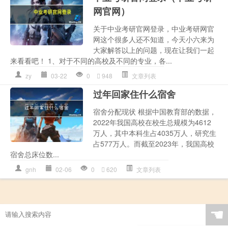
网官网）
关于中业考研官网登录，中业考研网官
网这个很多人还不知道，今天小六来为
大家解答以上的问题，现在让我们一起
来看看吧！ 1、对于不同的高校及不同的专业，各...
zy
03-22
0
948
文章列表
过年回家住什么宿舍
宿舍分配现状 根据中国教育部的数据，
2022年我国高校在校生总规模为4612
万人，其中本科生占4035万人，研究生
占577万人。而截至2023年，我国高校
宿舍总床位数...
gnh
02-06
0
620
文章列表
☚