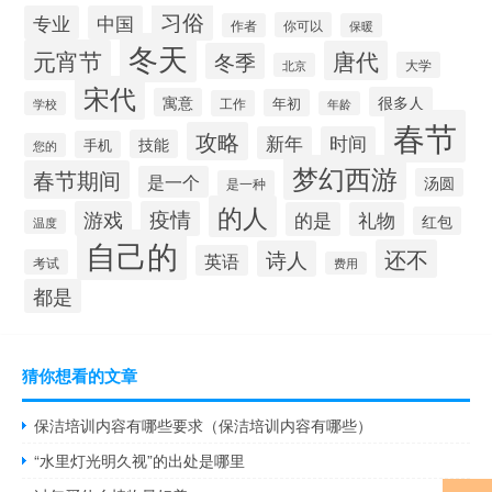
习俗
专业
中国
你可以
作者
保暖
冬天
元宵节
唐代
冬季
大学
北京
宋代
很多人
寓意
年初
工作
学校
年龄
春节
攻略
新年
时间
技能
手机
您的
梦幻西游
春节期间
是一个
汤圆
是一种
的人
游戏
疫情
的是
礼物
红包
温度
自己的
还不
诗人
英语
考试
费用
都是
猜你想看的文章
保洁培训内容有哪些要求（保洁培训内容有哪些）
“水里灯光明久视”的出处是哪里