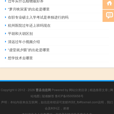
过年买什么植物最好养
“萝月映深溪”的出处是哪里
在职专业硕士入学考试是单独进行的吗
杭州医院过年还上班吗现在
平胡和大胡区别
清远过年小视频介绍
“虚堂就夕眼”的出处是哪里
想学技术去哪里
Copyright © 2012 - 2026
曹县信息网
Powered by
网站分类目录
|
精选推荐文章
|
网
站地图
|
疑难解答
鲁ICP备05005656号
声明：本站内容来自互联网，如信息有错误可发邮件到f_fb#foxmail.com说明，我们
会及时纠正，谢谢