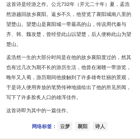
这首诗是经游之作。公元732年（开元二十年）夏，孟浩
然游越回故乡襄阳。返乡不久，他登览了襄阳城南八里的
望楚山。望楚山是襄阳城一带最高的山，传说周代秦与
齐、韩、魏攻楚，曾经登此山以望楚，后人便称此山为望
楚山。
孟浩然一生的大部分时间是在他的故乡襄阳度过的，然其
也有过几次为期不长的游历生活，他曾在湘赣一带游览，
晚年又入蜀，游历期间他接触到了许多雄奇壮丽的景观，
于是诗人便用奔放的笔势传神地描绘出了他的所见所闻，
写下了许多脍炙人口的雄浑佳作。
这首诗即为其中的一篇佳作。
网络标签：
云梦
襄阳
诗人