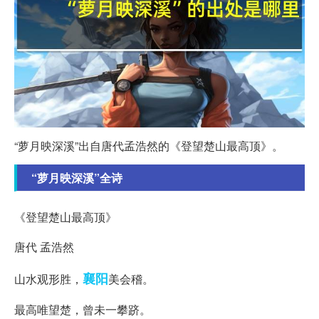
“萝月映深溪”出自唐代孟浩然的《登望楚山最高顶》。
“萝月映深溪”全诗
《登望楚山最高顶》
唐代 孟浩然
襄阳
山水观形胜，
美会稽。
最高唯望楚，曾未一攀跻。