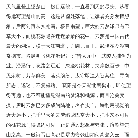
天气里登上望楚山，极目远眺，一直看到天的尽头。从看
得远写望楚山的高，这是从虚处落笔，让读者充分发挥想
象，后两句再从实处写。极目南望，巨大的云梦泽只有巴
掌大小，而桃花源隐在迷迷蒙蒙的花中。云梦是中国古代
最大的湖泊，横于大江南北，方圆九百里。武陵在今湖南
常德市。陶渊明《桃花源记》：“晋太元中，武陵人捕鱼为
业。沿溪行，忘路之远近。忽逢桃花林，夹岸数百步，中
无杂树，芳草鲜美，落英缤纷。太守即遣人随其往，寻向
所志，遂迷，不复得路。”襄阳是今天湖北襄樊市，即使望
得再远，也不可能望见湖南的梦泽和桃源，而且沧桑变
换，唐时云梦已大多成为陆地，名存实亡。诗利用视觉的
近大远小，把千里大的云梦缩成巴掌大小，把本来不可见
的桃花源写得隐约可见，正是通过想象与夸张，渲染望楚
山之高。一般诗写山高都是尽力夸张山如何高耸入云，而