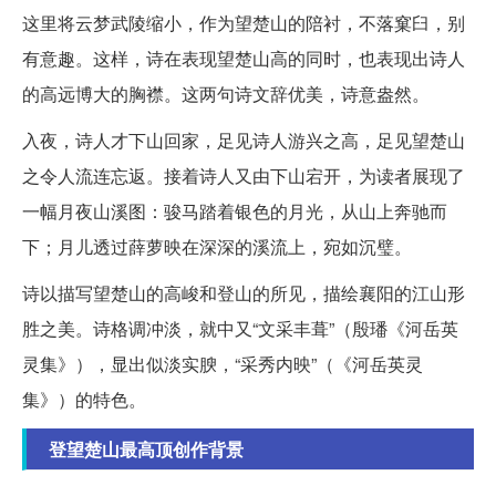
这里将云梦武陵缩小，作为望楚山的陪衬，不落窠臼，别
有意趣。这样，诗在表现望楚山高的同时，也表现出诗人
的高远博大的胸襟。这两句诗文辞优美，诗意盎然。
入夜，诗人才下山回家，足见诗人游兴之高，足见望楚山
之令人流连忘返。接着诗人又由下山宕开，为读者展现了
一幅月夜山溪图：骏马踏着银色的月光，从山上奔驰而
下；月儿透过薛萝映在深深的溪流上，宛如沉璧。
诗以描写望楚山的高峻和登山的所见，描绘襄阳的江山形
胜之美。诗格调冲淡，就中又“文采丰葺”（殷璠《河岳英
灵集》），显出似淡实腴，“采秀内映”（《河岳英灵
集》）的特色。
登望楚山最高顶创作背景