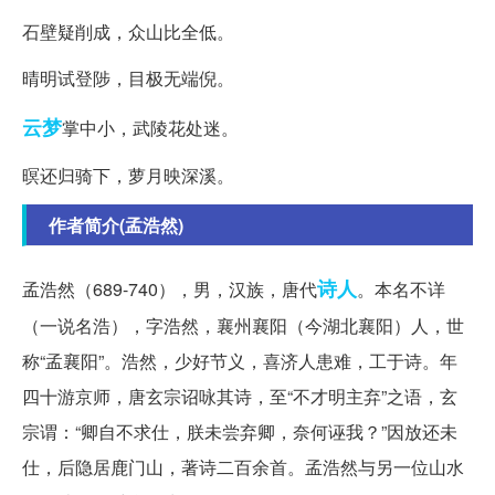
石壁疑削成，众山比全低。
晴明试登陟，目极无端倪。
云梦
掌中小，武陵花处迷。
暝还归骑下，萝月映深溪。
作者简介(孟浩然)
诗人
孟浩然（689-740），男，汉族，唐代
。本名不详
（一说名浩），字浩然，襄州襄阳（今湖北襄阳）人，世
称“孟襄阳”。浩然，少好节义，喜济人患难，工于诗。年
四十游京师，唐玄宗诏咏其诗，至“不才明主弃”之语，玄
宗谓：“卿自不求仕，朕未尝弃卿，奈何诬我？”因放还未
仕，后隐居鹿门山，著诗二百余首。孟浩然与另一位山水