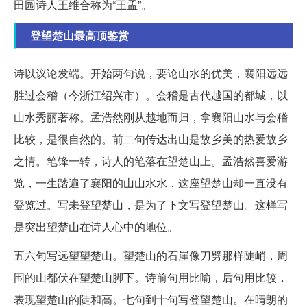
田园诗人王维合称为“王孟”。
登望楚山最高顶鉴赏
诗以议论发端。开始两句说，要论山水的优美，襄阳远远
胜过会稽（今浙江绍兴市）。会稽是古代越国的都城，以
山水秀丽著称。孟浩然刚从越地而归，拿襄阳山水与会稽
比较，是很自然的。前二句传达出山是故乡美的热爱故乡
之情。笔锋一转，诗人的笔落在望楚山上。孟浩然喜爱游
览，一生踏遍了襄阳的山山水水，这座望楚山却一直没有
登览过。写未登望楚山，是为了下文写登望楚山。这样写
是突出望楚山在诗人心中的地位。
五六句写远望望楚山。望楚山的石崖像刀劈那样陡峭，周
围的山都伏在望楚山脚下。诗前句用比喻，后句用比较，
表现望楚山的陡和高。七句到十句写登望楚山。在晴朗的