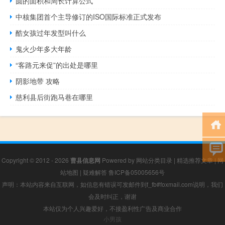
圆的面积和周长计算公式
中核集团首个主导修订的ISO国际标准正式发布
酷女孩过年发型叫什么
鬼火少年多大年龄
“客路元来促”的出处是哪里
阴影地带 攻略
慈利县后街跑马巷在哪里
Copyright © 2012 - 2026
曹县信息网
Powered by
网站分类目录
|
精选推荐文章
|
网
站地图
|
疑难解答
鲁ICP备05005656号
声明：本站内容来自互联网，如信息有错误可发邮件到f_fb#foxmail.com说明，我们
会及时纠正，谢谢
本站仅为个人兴趣爱好，不接盈利性广告及商业合作
小男孩