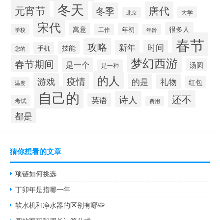
冬天
元宵节
唐代
冬季
大学
北京
宋代
很多人
寓意
年初
工作
学校
年龄
春节
攻略
新年
时间
技能
手机
您的
梦幻西游
春节期间
是一个
汤圆
是一种
的人
游戏
疫情
的是
礼物
红包
温度
自己的
还不
诗人
英语
考试
费用
都是
猜你想看的文章
项链如何挑选
丁卯年是指哪一年
软水机和净水器的区别有哪些