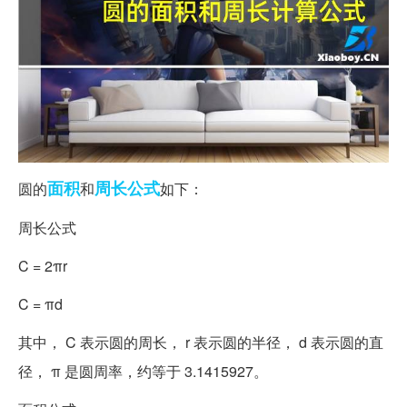
面积
周长
公式
圆的
和
如下：
周长公式
C = 2πr
C = πd
其中， C 表示圆的周长， r 表示圆的半径， d 表示圆的直
径， π 是圆周率，约等于 3.1415927。