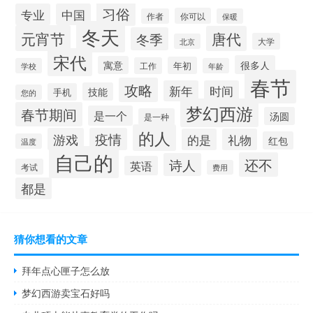
习俗
专业
中国
你可以
作者
保暖
冬天
元宵节
唐代
冬季
大学
北京
宋代
很多人
寓意
年初
工作
学校
年龄
春节
攻略
新年
时间
技能
手机
您的
梦幻西游
春节期间
是一个
汤圆
是一种
的人
游戏
疫情
的是
礼物
红包
温度
自己的
还不
诗人
英语
考试
费用
都是
猜你想看的文章
拜年点心匣子怎么放
梦幻西游卖宝石好吗