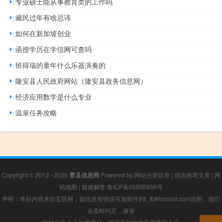
专业硕士能从事教育类的工作吗
藏民过年有啥忌讳
如何在新加坡创业
函授学历在学信网可查吗
班得瑞的童年什么乐器演奏的
隆安县人民政府网站（隆安县政务信息网）
经济应用数学是什么专业
温泉任务攻略
Copyright © 2012 - 2026
曹县信息网
Powered by
网站分类目录
|
精选推荐文章
|
网
站地图
|
疑难解答
鲁ICP备05005656号
声明：本站内容来自互联网，如信息有错误可发邮件到f_fb#foxmail.com说明，我们
会及时纠正，谢谢