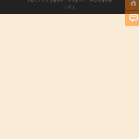
本站仅为个人兴趣爱好，不接盈利性广告及商业合作
小男孩