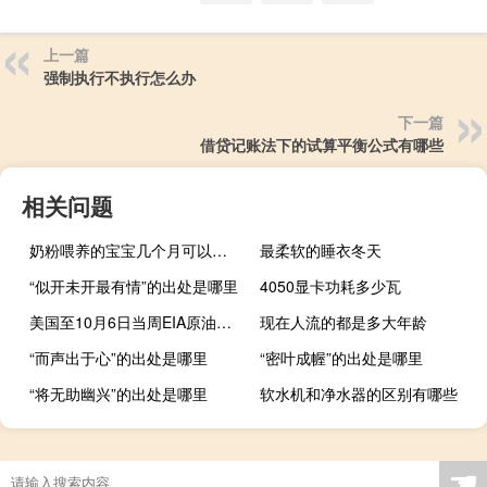
上一篇
强制执行不执行怎么办
下一篇
借贷记账法下的试算平衡公式有哪些
相关问题
奶粉喂养的宝宝几个月可以吃米粉（宝宝几个月可以吃米粉）
最柔软的睡衣冬天
“似开未开最有情”的出处是哪里
4050显卡功耗多少瓦
美国至10月6日当周EIA原油库存录得1017.6万桶为2023年2月10日当周以来新高
现在人流的都是多大年龄
“而声出于心”的出处是哪里
“密叶成幄”的出处是哪里
“将无助幽兴”的出处是哪里
软水机和净水器的区别有哪些
☚