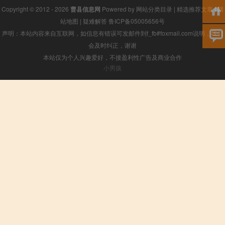
Copyright © 2012 - 2026
曹县信息网
Powered by
网站分类目录
|
精选推荐文章
|
网
站地图
|
疑难解答
鲁ICP备05005656号
声明：本站内容来自互联网，如信息有错误可发邮件到f_fb#foxmail.com说明，我们
会及时纠正，谢谢
本站仅为个人兴趣爱好，不接盈利性广告及商业合作
小男孩