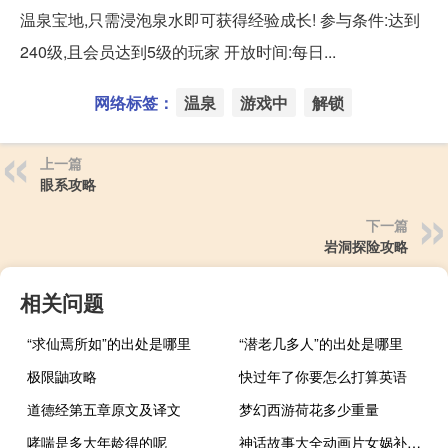
温泉宝地,只需浸泡泉水即可获得经验成长! 参与条件:达到
240级,且会员达到5级的玩家 开放时间:每日...
网络标签：
温泉
游戏中
解锁
上一篇
眼系攻略
下一篇
岩洞探险攻略
相关问题
“求仙焉所如”的出处是哪里
“潜老几多人”的出处是哪里
极限鼬攻略
快过年了你要怎么打算英语
道德经第五章原文及译文
梦幻西游荷花多少重量
哮喘是多大年龄得的呢
神话故事大全动画片女娲补天（神话故事大全动画片）