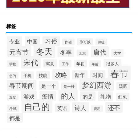
标签
习俗
专业
中国
你可以
作者
保暖
冬天
元宵节
唐代
冬季
大学
北京
宋代
很多人
寓意
年初
工作
学校
年龄
春节
攻略
新年
时间
技能
手机
您的
梦幻西游
春节期间
是一个
汤圆
是一种
的人
游戏
疫情
的是
礼物
红包
温度
自己的
还不
诗人
英语
考试
费用
都是