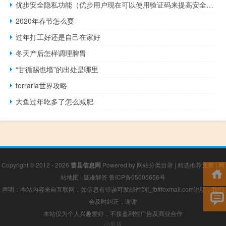
优步安全隐私功能（优步用户现在可以使用验证码来提高安全性）
2020年春节怎么耍
过年打工好还是自己在家好
冬天产后怎样调理脾胃
“甘循赐也墙”的出处是哪里
terraria世界攻略
大鱼过年吃多了怎么减肥
Copyright © 2012 - 2026
曹县信息网
Powered by
网站分类目录
|
精选推荐文章
|
网
站地图
|
疑难解答
鲁ICP备05005656号
声明：本站内容来自互联网，如信息有错误可发邮件到f_fb#foxmail.com说明，我们
会及时纠正，谢谢
本站仅为个人兴趣爱好，不接盈利性广告及商业合作
小男孩