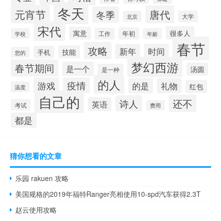
冬天
元宵节
唐代
冬季
大学
北京
宋代
很多人
寓意
年初
工作
学校
年龄
春节
攻略
新年
时间
技能
手机
您的
梦幻西游
春节期间
是一个
汤圆
是一种
的人
游戏
疫情
的是
礼物
红包
温度
自己的
还不
诗人
英语
考试
费用
都是
猜你想看的文章
乐园 rakuen 攻略
美国规格的2019年福特Ranger亮相使用10-spd汽车获得2.3T
赵云使用攻略