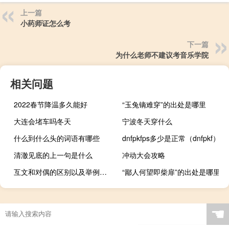
上一篇
小药师证怎么考
下一篇
为什么老师不建议考音乐学院
相关问题
2022春节降温多久能好
“玉兔镝难穿”的出处是哪里
大连会堵车吗冬天
宁波冬天穿什么
什么到什么头的词语有哪些
dnfpkfps多少是正常（dnfpkf）
清澈见底的上一句是什么
冲动大会攻略
互文和对偶的区别以及举例（互文和对偶的区别）
“鄙人何望即柴扉”的出处是哪里
☚