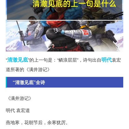
清澈见底
明代
“
”的上一句是：“鳞浪层层”，诗句出自
袁宏
道所著的《满井游记》
“清澈见底”全诗
《满井游记》
明代 袁宏道
燕地寒，花朝节后，余寒犹厉。