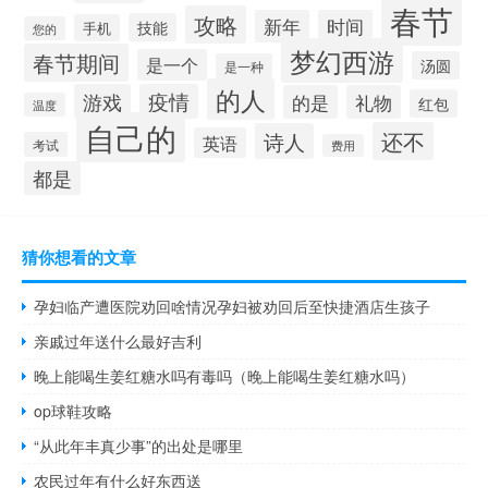
春节
攻略
新年
时间
技能
手机
您的
梦幻西游
春节期间
是一个
汤圆
是一种
的人
游戏
疫情
的是
礼物
红包
温度
自己的
还不
诗人
英语
考试
费用
都是
猜你想看的文章
孕妇临产遭医院劝回啥情况孕妇被劝回后至快捷酒店生孩子
亲戚过年送什么最好吉利
晚上能喝生姜红糖水吗有毒吗（晚上能喝生姜红糖水吗）
op球鞋攻略
“从此年丰真少事”的出处是哪里
农民过年有什么好东西送