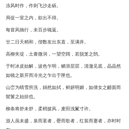
冻风时作，作则飞沙走砾。
局促一室之内，欲出不得。
每冒风驰行，未百步辄返。
廿二日天稍和，偕数友出东直，至满井。
高柳夹堤，土膏微润，一望空阔，若脱笼之鹄。
于时冰皮始解，波色乍明，鳞浪层层，清澈见底，晶晶然
如镜之新开而冷光之乍出于匣也。
山峦为晴雪所洗，娟然如拭，鲜妍明媚，如倩女之靧面而
髻鬟之始掠也。
柳条将舒未舒，柔梢披风，麦田浅鬣寸许。
游人虽未盛，泉而茗者，罍而歌者，红装而蹇者，亦时时