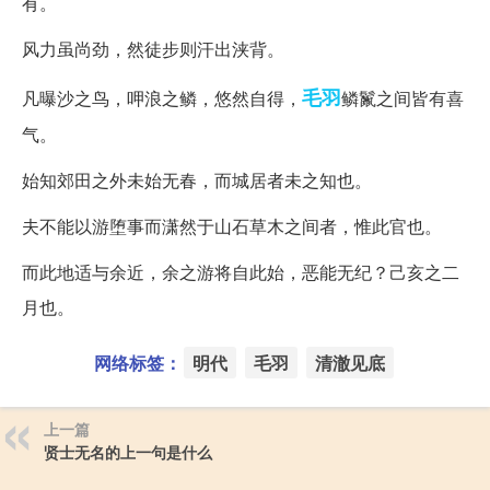
有。
风力虽尚劲，然徒步则汗出浃背。
毛羽
凡曝沙之鸟，呷浪之鳞，悠然自得，
鳞鬣之间皆有喜
气。
始知郊田之外未始无春，而城居者未之知也。
夫不能以游堕事而潇然于山石草木之间者，惟此官也。
而此地适与余近，余之游将自此始，恶能无纪？己亥之二
月也。
网络标签：
明代
毛羽
清澈见底
上一篇
贤士无名的上一句是什么