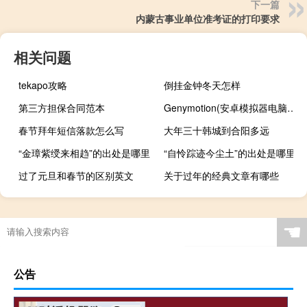
下一篇
内蒙古事业单位准考证的打印要求
相关问题
tekapo攻略
倒挂金钟冬天怎样
第三方担保合同范本
Genymotion(安卓模拟器电脑版) V3.2.0 官方最新版（Genymotion(安卓模拟器电脑版) V3.2.0 官方最新版功能简介）
春节拜年短信落款怎么写
大年三十韩城到合阳多远
“金璋紫绶来相趋”的出处是哪里
“自怜踪迹今尘土”的出处是哪里
过了元旦和春节的区别英文
关于过年的经典文章有哪些
☚
公告