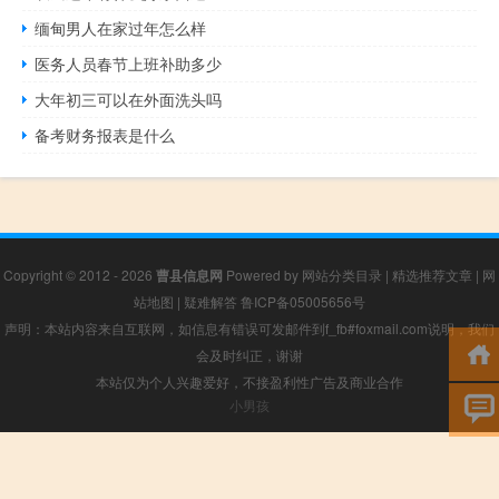
缅甸男人在家过年怎么样
医务人员春节上班补助多少
大年初三可以在外面洗头吗
备考财务报表是什么
Copyright © 2012 - 2026
曹县信息网
Powered by
网站分类目录
|
精选推荐文章
|
网
站地图
|
疑难解答
鲁ICP备05005656号
声明：本站内容来自互联网，如信息有错误可发邮件到f_fb#foxmail.com说明，我们
会及时纠正，谢谢
本站仅为个人兴趣爱好，不接盈利性广告及商业合作
小男孩