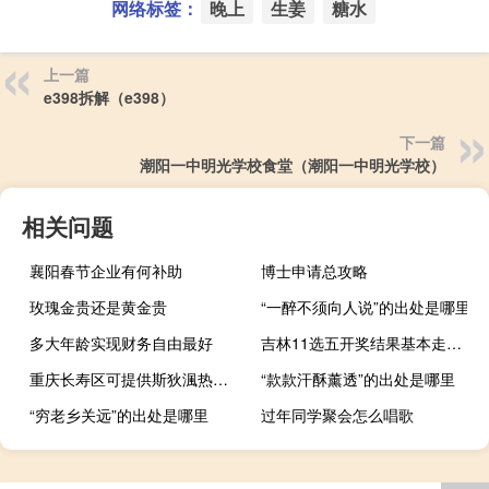
网络标签：
晚上
生姜
糖水
上一篇
e398拆解（e398）
下一篇
潮阳一中明光学校食堂（潮阳一中明光学校）
相关问题
襄阳春节企业有何补助
博士申请总攻略
玫瑰金贵还是黄金贵
“一醉不须向人说”的出处是哪里
多大年龄实现财务自由最好
吉林11选五开奖结果基本走势图（吉林11选五）
重庆长寿区可提供斯狄渢热水器维修服务地址在哪
“款款汗酥薰透”的出处是哪里
“穷老乡关远”的出处是哪里
过年同学聚会怎么唱歌