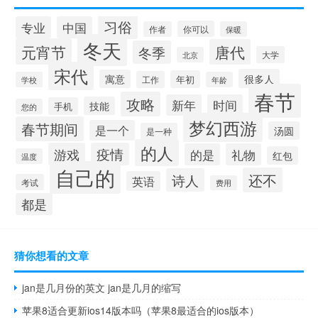
习俗
专业
中国
你可以
作者
保暖
冬天
元宵节
唐代
冬季
大学
北京
宋代
很多人
寓意
年初
工作
学校
年龄
春节
攻略
新年
时间
技能
手机
您的
梦幻西游
春节期间
是一个
汤圆
是一种
的人
游戏
疫情
的是
礼物
红包
温度
自己的
还不
诗人
英语
考试
费用
都是
猜你想看的文章
jan是几月份的英文 jan是几月的缩写
苹果8适合更新ios14版本吗（苹果8最适合的ios版本）