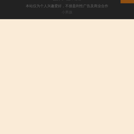
本站仅为个人兴趣爱好，不接盈利性广告及商业合作
小男孩