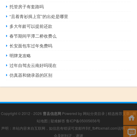
托管房子有套路吗
“且着青衫揖上官”的出处是哪里
多大年龄可以提前还款
春节期间平潭二桥收费么
长安面包车过年免费吗
明牌龙攻略
过年自驾去云南好吗现在
仿真器和烧录器的区别
Copyright © 2012 - 2026
曹县信息网
Powered by
网站分类目录
|
精选推荐文章
|
网
站地图
|
疑难解答
鲁ICP备05005656号
声明：本站内容来自互联网，如信息有错误可发邮件到f_fb#foxmail.com说明，我们
会及时纠正，谢谢