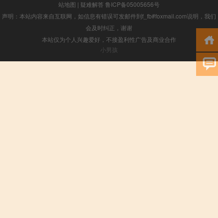
站地图
|
疑难解答
鲁ICP备05005656号
声明：本站内容来自互联网，如信息有错误可发邮件到f_fb#foxmail.com说明，我们
会及时纠正，谢谢
本站仅为个人兴趣爱好，不接盈利性广告及商业合作
小男孩