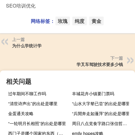
SEO培训优化
网络标签：
玫瑰
纯度
黄金
上一篇
为什么学统计学
下一篇
学叉车驾驶技术要多少钱
相关问题
过年期间不聊工作吗
丰城花卉小镇要门票吗
“清世诗声出”的出处是哪里
“山水大字辇已尝”的出处是哪里
金蛋通关攻略
“兵閒奔走如蓬萍”的出处是哪里
“一轮明月长相照”的出处是哪里
周日八点党食字路口张信哲（周日八点党食字路口）
西门子是哪个国家的东西（西门子是哪个国家的）
emily hopes攻略