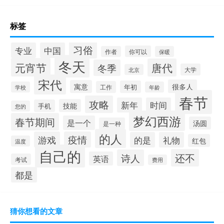
标签
习俗
专业
中国
你可以
作者
保暖
冬天
元宵节
唐代
冬季
大学
北京
宋代
很多人
寓意
年初
工作
学校
年龄
春节
攻略
新年
时间
技能
手机
您的
梦幻西游
春节期间
是一个
汤圆
是一种
的人
游戏
疫情
的是
礼物
红包
温度
自己的
还不
诗人
英语
考试
费用
都是
猜你想看的文章