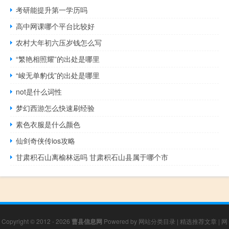
考研能提升第一学历吗
高中网课哪个平台比较好
农村大年初六压岁钱怎么写
“繁艳相照耀”的出处是哪里
“峻无单豹伐”的出处是哪里
not是什么词性
梦幻西游怎么快速刷经验
素色衣服是什么颜色
仙剑奇侠传ios攻略
甘肃积石山离榆林远吗 甘肃积石山县属于哪个市
Copyright © 2012 - 2026
曹县信息网
Powered by
网站分类目录
|
精选推荐文章
|
网