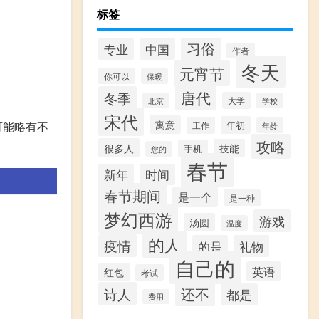
标签
习俗
专业
中国
作者
冬天
元宵节
你可以
保暖
唐代
冬季
大学
北京
学校
宋代
寓意
可能略有不
年初
工作
年龄
攻略
很多人
技能
手机
您的
春节
新年
时间
春节期间
是一个
是一种
梦幻西游
游戏
汤圆
温度
的人
疫情
的是
礼物
自己的
英语
红包
考试
还不
诗人
都是
费用