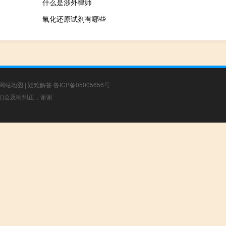
什么是涉外律师
氧化还原试剂有哪些
网站地图
|
疑难解答
鲁ICP备05005656号
，我们会及时纠正，谢谢