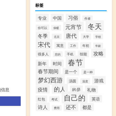
标签
习俗
专业
中国
作者
冬天
元宵节
你可以
保暖
唐代
冬季
大学
北京
学校
宋代
寓意
年初
工作
年龄
攻略
很多人
技能
手机
您的
春节
新年
时间
春节期间
是一个
是一种
梦幻西游
游戏
汤圆
温度
的人
疫情
的是
礼物
的信息
自己的
英语
红包
考试
还不
诗人
都是
费用