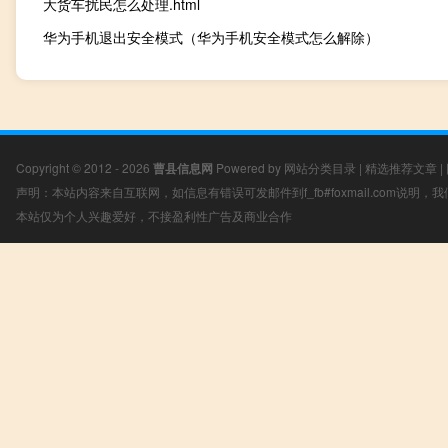
大货车扰民怎么处理.html
华为手机退出安全模式（华为手机安全模式怎么解除）
Copyright © 2012 - 2026
曹县信息网
Powered by
网站分类目录
|
精选推荐文章
|
声明：本站内容来自互联网，如信息有错误可发邮件到f_fb#foxmail.com说明
本站仅为个人兴趣爱好，不接盈利性广告及商业合作