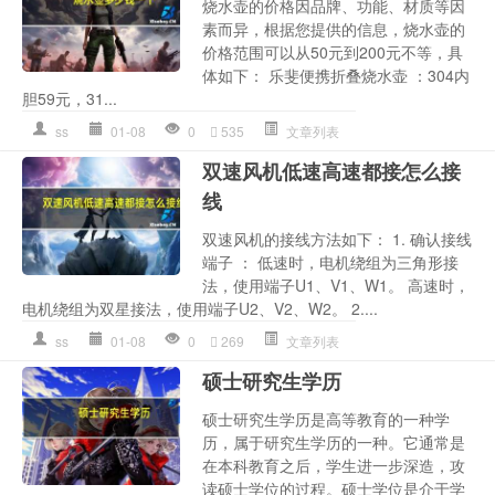
烧水壶的价格因品牌、功能、材质等因
素而异，根据您提供的信息，烧水壶的
价格范围可以从50元到200元不等，具
体如下： 乐斐便携折叠烧水壶 ：304内
胆59元，31...
ss
01-08
0
535
文章列表
双速风机低速高速都接怎么接
线
双速风机的接线方法如下： 1. 确认接线
端子 ： 低速时，电机绕组为三角形接
法，使用端子U1、V1、W1。 高速时，
电机绕组为双星接法，使用端子U2、V2、W2。 2....
ss
01-08
0
269
文章列表
硕士研究生学历
硕士研究生学历是高等教育的一种学
历，属于研究生学历的一种。它通常是
在本科教育之后，学生进一步深造，攻
读硕士学位的过程。硕士学位是介于学