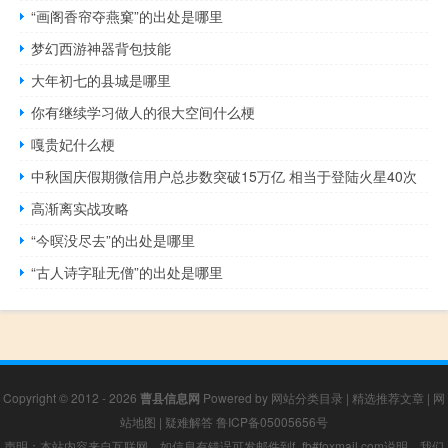
“画阁香帘夺燕窠”的出处是哪里
梦幻西游神器背包技能
大年初七的县城是哪里
你有继续学习做人的很大空间什么梗
嘎贵妃什么梗
中秋国庆假期微信用户总步数突破15万亿 相当于登陆火星40次
高渐离实战攻略
“今暝没尽去”的出处是哪里
“古人诗字耻无僧”的出处是哪里
Copyright © 2012 - 2026
曹县信息网
Powered by
网站分类目录
|
精选推荐文章
|
网
站地图
|
疑难解答
鲁ICP备05005656号
声明：本站内容来自互联网，如信息有错误可发邮件到f_fb#foxmail.com说明，我们