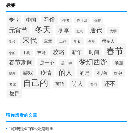
标签
习俗
专业
中国
你可以
作者
保暖
冬天
元宵节
唐代
冬季
大学
北京
宋代
很多人
寓意
年初
工作
学校
年龄
春节
攻略
新年
时间
技能
手机
您的
梦幻西游
春节期间
是一个
汤圆
是一种
的人
游戏
疫情
的是
礼物
红包
温度
自己的
还不
诗人
英语
考试
费用
都是
猜你想看的文章
“乾坤煦妪”的出处是哪里