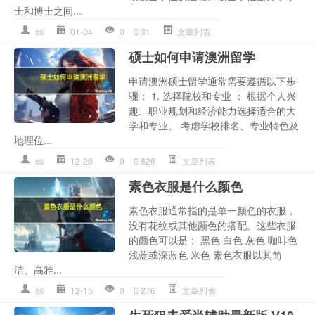
士和博士之间...
ss
01-04
0
31
文章列表
硕士如何申请澳洲留学
申请澳洲硕士留学通常需要遵循以下步
骤： 1. 选择院校和专业 ： 根据个人兴
趣、职业规划和经济能力选择适合的大
学和专业。 考虑学校排名、专业特色及
地理位...
ss
12-26
0
826
文章列表
素色衣服是什么颜色
素色衣服通常指的是单一颜色的衣服，
没有花纹或其他颜色的搭配。这些衣服
的颜色可以是： 黑色 白色 灰色 咖啡色
浅蓝或深蓝色 米色 素色衣服以其简
洁、高雅...
ss
12-15
0
276
文章列表