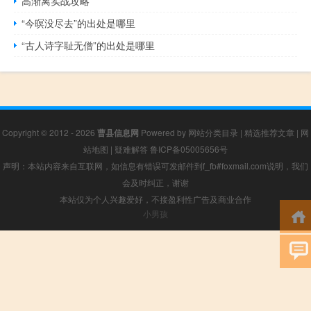
高渐离实战攻略
“今暝没尽去”的出处是哪里
“古人诗字耻无僧”的出处是哪里
Copyright © 2012 - 2026
曹县信息网
Powered by
网站分类目录
|
精选推荐文章
|
网
站地图
|
疑难解答
鲁ICP备05005656号
声明：本站内容来自互联网，如信息有错误可发邮件到f_fb#foxmail.com说明，我们
会及时纠正，谢谢
本站仅为个人兴趣爱好，不接盈利性广告及商业合作
小男孩