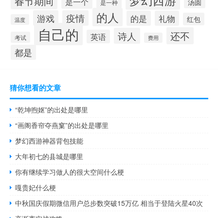
春节期间
是一个
汤圆
是一种
的人
游戏
疫情
的是
礼物
红包
温度
自己的
还不
诗人
英语
考试
费用
都是
猜你想看的文章
“乾坤煦妪”的出处是哪里
“画阁香帘夺燕窠”的出处是哪里
梦幻西游神器背包技能
大年初七的县城是哪里
你有继续学习做人的很大空间什么梗
嘎贵妃什么梗
中秋国庆假期微信用户总步数突破15万亿 相当于登陆火星40次