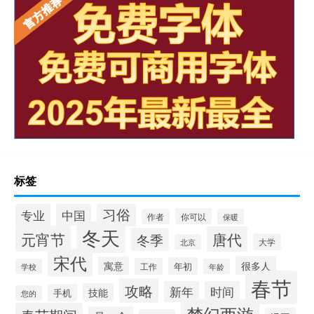
标签
习俗
专业
中国
你可以
作者
保暖
冬天
元宵节
唐代
冬季
大学
北京
宋代
很多人
寓意
年初
工作
学校
年龄
春节
攻略
新年
时间
技能
手机
您的
梦幻西游