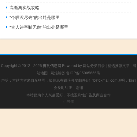
高渐离实战攻略
“今暝没尽去”的出处是哪里
“古人诗字耻无僧”的出处是哪里
Copyright © 2012 - 2026
曹县信息网
Powered by
网站分类目录
|
精选推荐文章
|
网
站地图
|
疑难解答
鲁ICP备05005656号
声明：本站内容来自互联网，如信息有错误可发邮件到f_fb#foxmail.com说明，我们
会及时纠正，谢谢
本站仅为个人兴趣爱好，不接盈利性广告及商业合作
小男孩