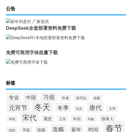
公告
DeepSeek全套部署资料免费下载
免费可商用字体批量下载
标签
习俗
专业
中国
你可以
作者
保暖
冬天
元宵节
唐代
冬季
大学
北京
宋代
很多人
寓意
年初
工作
学校
年龄
春节
攻略
新年
时间
技能
手机
您的