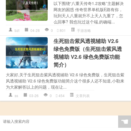
以下围绕“八重天传奇1.2攻略”主题解决
网友的困惑 传奇世界单机版E路有你，
玩到天人八重就升不上天人九重了，怎
么回事? 我也玩过这个端,的确端...
bzt
04-28
0
801
手游攻略
生死狙击紫风透视辅助 V2.6
绿色免费版（生死狙击紫风透
视辅助 V2.6 绿色免费版功能
简介）
大家好,关于生死狙击紫风透视辅助 V2.6 绿色免费版，生死狙击紫
风透视辅助 V2.6 绿色免费版功能简介这个很多人还不知道,小勒来
为大家解答以上的问题，现在让...
ss
03-26
0
454
文章列表
☚