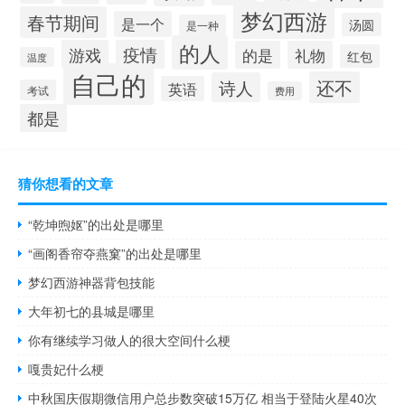
梦幻西游
春节期间
是一个
汤圆
是一种
的人
游戏
疫情
的是
礼物
红包
温度
自己的
还不
诗人
英语
考试
费用
都是
猜你想看的文章
“乾坤煦妪”的出处是哪里
“画阁香帘夺燕窠”的出处是哪里
梦幻西游神器背包技能
大年初七的县城是哪里
你有继续学习做人的很大空间什么梗
嘎贵妃什么梗
中秋国庆假期微信用户总步数突破15万亿 相当于登陆火星40次