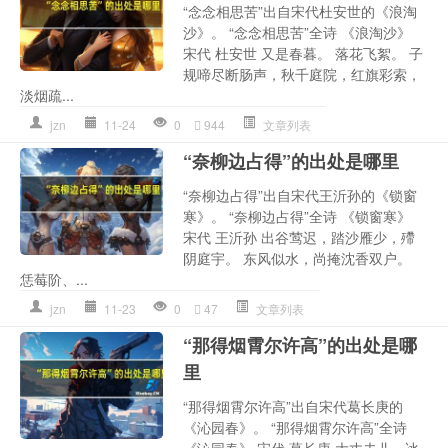
“念念相思苦”出自宋代杜安世的《浪淘
沙》。 “念念相思苦”全诗 《浪淘沙》
宋代 杜安世 又是春暮。 落花飞絮。 子
规啼尽断肠声，秋千庭院，红旗彩索，
淡烟疏...
jzn
11-24
0
944
文章列表
“奈柳边占得”的出处是哪里
“奈柳边占得”出自宋代王沂孙的《锁窗
寒》。 “奈柳边占得”全诗 《锁窗寒》
宋代 王沂孙 出谷莺迟，踏沙雁少，殢
阴庭宇。 东风似水，尚掩沈香双户。
恁莓阶、...
jzn
11-23
0
47
文章列表
“那得烟霄尔许高”的出处是哪
里
“那得烟霄尔许高”出自宋代葛长庚的
《沁园春》。 “那得烟霄尔许高”全诗
《沁园春》 宋代 葛长庚 大丈夫儿，冰