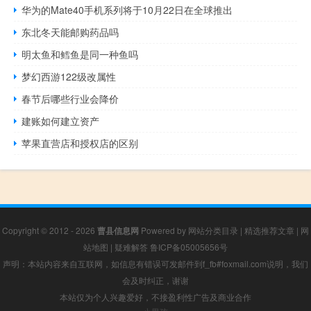
华为的Mate40手机系列将于10月22日在全球推出
东北冬天能邮购药品吗
明太鱼和鳕鱼是同一种鱼吗
梦幻西游122级改属性
春节后哪些行业会降价
建账如何建立资产
苹果直营店和授权店的区别
Copyright © 2012 - 2026
曹县信息网
Powered by
网站分类目录
|
精选推荐文章
|
网
站地图
|
疑难解答
鲁ICP备05005656号
声明：本站内容来自互联网，如信息有错误可发邮件到f_fb#foxmail.com说明，我们
会及时纠正，谢谢
本站仅为个人兴趣爱好，不接盈利性广告及商业合作