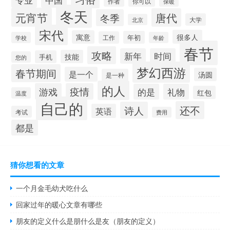
你可以
作者
保暖
冬天
元宵节
唐代
冬季
大学
北京
宋代
很多人
寓意
年初
工作
学校
年龄
春节
攻略
新年
时间
技能
手机
您的
梦幻西游
春节期间
是一个
汤圆
是一种
的人
游戏
疫情
的是
礼物
红包
温度
自己的
还不
诗人
英语
考试
费用
都是
猜你想看的文章
一个月金毛幼犬吃什么
回家过年的暖心文章有哪些
朋友的定义什么是朋什么是友（朋友的定义）