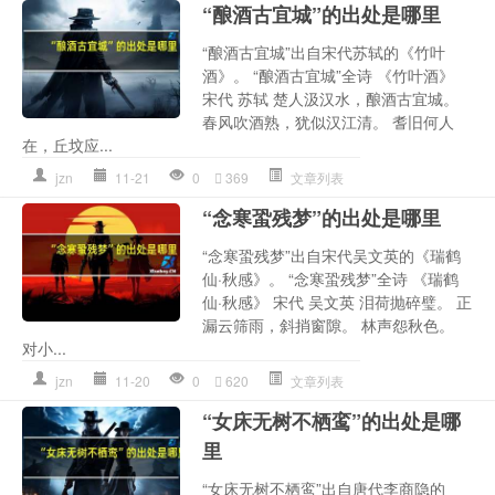
“酿酒古宜城”的出处是哪里
“酿酒古宜城”出自宋代苏轼的《竹叶
酒》。 “酿酒古宜城”全诗 《竹叶酒》
宋代 苏轼 楚人汲汉水，酿酒古宜城。
春风吹酒熟，犹似汉江清。 耆旧何人
在，丘坟应...
jzn
11-21
0
369
文章列表
“念寒蛩残梦”的出处是哪里
“念寒蛩残梦”出自宋代吴文英的《瑞鹤
仙·秋感》。 “念寒蛩残梦”全诗 《瑞鹤
仙·秋感》 宋代 吴文英 泪荷抛碎璧。 正
漏云筛雨，斜捎窗隙。 林声怨秋色。
对小...
jzn
11-20
0
620
文章列表
“女床无树不栖鸾”的出处是哪
里
“女床无树不栖鸾”出自唐代李商隐的