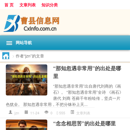
首 页
文章列表
知识分类
网站导航
>
作者“jzn”的文章
“那知忽遇非常用”的出处是哪
里
“那知忽遇非常用”出自唐代刘商的《画
石》。 “那知忽遇非常用”全诗 《画石》
唐代 刘商 苍藓千年粉绘传，坚贞一片
色犹全。 那知忽遇非常用，不把分铢补上天...
jzn
11-24
0
555
文章列表
“念念相思苦”的出处是哪里