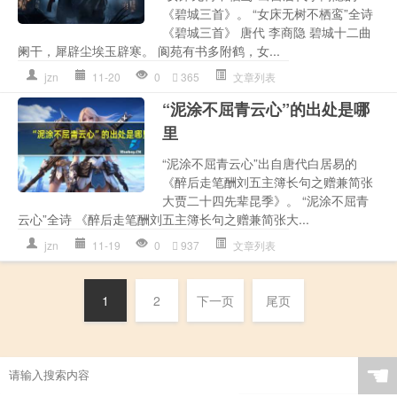
《碧城三首》。 “女床无树不栖鸾”全诗
《碧城三首》 唐代 李商隐 碧城十二曲
阑干，犀辟尘埃玉辟寒。 阆苑有书多附鹤，女...
jzn
11-20
0
365
文章列表
“泥涂不屈青云心”的出处是哪
里
“泥涂不屈青云心”出自唐代白居易的
《醉后走笔酬刘五主簿长句之赠兼简张
大贾二十四先辈昆季》。 “泥涂不屈青
云心”全诗 《醉后走笔酬刘五主簿长句之赠兼简张大...
jzn
11-19
0
937
文章列表
1
2
下一页
尾页
☚