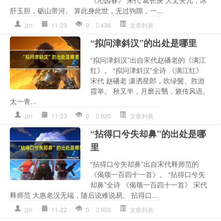
肝玉胆，砺山带河。 算此身此世，无过驹隙，一...
jzn
11-23
0
436
文章列表
“拟问津斜汉”的出处是哪里
“拟问津斜汉”出自宋代赵磻老的《满江
红》。 “拟问津斜汉”全诗 《满江红》
宋代 赵磻老 潇洒星郎，吹绿鬓、胜游
霞举。 秋又半，月磨云翳，籁传风语。
太一青...
jzn
11-23
0
920
文章列表
“拈得口兮失却鼻”的出处是哪
里
“拈得口兮失却鼻”出自宋代释师范的
《偈颂一百四十一首》。 “拈得口兮失
却鼻”全诗 《偈颂一百四十一首》 宋代
释师范 大惠老汉无端，随后说难说易。 拈得口...
jzn
11-22
0
900
文章列表