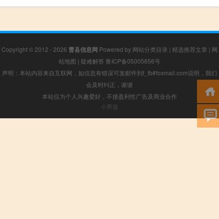
Copyright © 2012 - 2026
曹县信息网
Powered by
网站分类目录
|
精选推荐文章
|
网
站地图
|
疑难解答
鲁ICP备05005656号
声明：本站内容来自互联网，如信息有错误可发邮件到f_fb#foxmail.com说明，我们
会及时纠正，谢谢
本站仅为个人兴趣爱好，不接盈利性广告及商业合作
小男孩