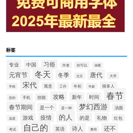
标签
习俗
专业
中国
你可以
作者
保暖
冬天
元宵节
唐代
冬季
大学
北京
宋代
很多人
寓意
年初
工作
学校
年龄
春节
攻略
新年
时间
技能
手机
您的
梦幻西游
春节期间
是一个
汤圆
是一种
的人
游戏
疫情
的是
礼物
红包
温度
自己的
还不
诗人
英语
考试
费用