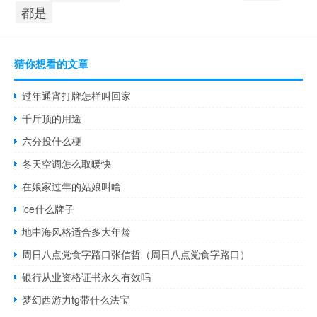
都是
猜你想看的文章
过年通宵打牌怎样叫回家
千斤顶的用途
六分投什么梗
冬天空调怎么取暖快
在娘家过年的姑娘叫啥
ice什么牌子
地中海风格适合多大年龄
周日八点党食字路口张信哲（周日八点党食字路口）
银行从业资格证书永久有效吗
梦幻西游力tg带什么法宝