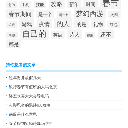
春节
攻略
新年
时间
技能
手机
您的
梦幻西游
春节期间
是一个
汤圆
是一种
的人
游戏
疫情
的是
礼物
红包
温度
自己的
还不
诗人
英语
考试
费用
都是
猜你想看的文章
过年财务放假几天
银行春节有值班的人吗北京
浴室水雾太大会导电吗
火影忍者的羁绊6.0攻略
诔辞是什么意思
春节报到奖励违规吗学生