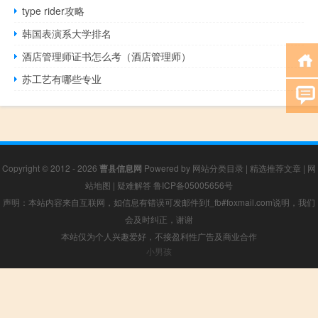
type rider攻略
韩国表演系大学排名
酒店管理师证书怎么考（酒店管理师）
苏工艺有哪些专业
Copyright © 2012 - 2026
曹县信息网
Powered by
网站分类目录
|
精选推荐文章
|
网
站地图
|
疑难解答
鲁ICP备05005656号
声明：本站内容来自互联网，如信息有错误可发邮件到f_fb#foxmail.com说明，我们
会及时纠正，谢谢
本站仅为个人兴趣爱好，不接盈利性广告及商业合作
小男孩