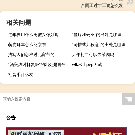
合同工过年工资怎么发
相关问题
过年要用什么闺蜜头像好呢
“叠嶂和云灭”的出处是哪里
萌虎拜年怎么兑京东
“可惜些儿秋意”的出处是哪里
描写人们怎样过元宵节的
大年初二可以去菜园吗
“酒兴浓时杯复杯”的出处是哪里
wlk术士pvp天赋
社畜泪什么梗
☚
公告