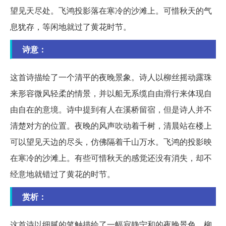
望见天尽处。飞鸿投影落在寒冷的沙滩上。可惜秋天的气
息犹存，等闲地就过了黄花时节。
诗意：
这首诗描绘了一个清平的夜晚景象。诗人以柳丝摇动露珠
来形容微风轻柔的情景，并以船无系缆自由滑行来体现自
由自在的意境。诗中提到有人在溪桥留宿，但是诗人并不
清楚对方的位置。夜晚的风声吹动着千树，清晨站在楼上
可以望见天边的尽头，仿佛隔着千山万水。飞鸿的投影映
在寒冷的沙滩上。有些可惜秋天的感觉还没有消失，却不
经意地就错过了黄花的时节。
赏析：
这首诗以细腻的笔触描绘了一幅寂静宁和的夜晚景色。柳