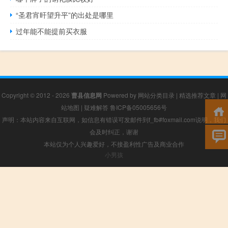
“圣君宵旰望升平”的出处是哪里
过年能不能提前买衣服
Copyright © 2012 - 2026
曹县信息网
Powered by
网站分类目录
|
精选推荐文章
|
网
站地图
|
疑难解答
鲁ICP备05005656号
声明：本站内容来自互联网，如信息有错误可发邮件到f_fb#foxmail.com说明，我们
会及时纠正，谢谢
本站仅为个人兴趣爱好，不接盈利性广告及商业合作
小男孩