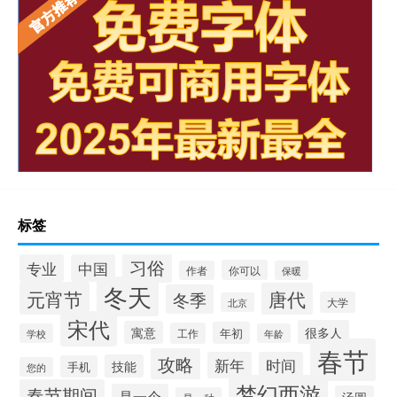
标签
习俗
专业
中国
你可以
作者
保暖
冬天
元宵节
唐代
冬季
大学
北京
宋代
很多人
寓意
年初
工作
学校
年龄
春节
攻略
新年
时间
技能
手机
您的
梦幻西游
春节期间
是一个
汤圆