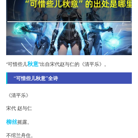
秋意
“可惜些儿
”出自宋代赵与仁的《清平乐》。
“可惜些儿秋意”全诗
《清平乐》
宋代 赵与仁
柳丝
摇露。
不绾兰舟住。