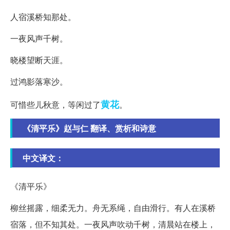
人宿溪桥知那处。
一夜风声千树。
晓楼望断天涯。
过鸿影落寒沙。
黄花
可惜些儿秋意，等闲过了
。
《清平乐》赵与仁 翻译、赏析和诗意
中文译文：
《清平乐》
柳丝摇露，细柔无力。舟无系绳，自由滑行。有人在溪桥
宿落，但不知其处。一夜风声吹动千树，清晨站在楼上，