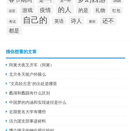
是一种
的人
游戏
疫情
的是
礼物
红包
温度
自己的
还不
诗人
英语
考试
费用
都是
猜你想看的文章
阿篱犬夜叉开车（阿篱）
北方冬天能户外睡么
“文高轻古意”的出处是哪里
蠡湖和蠡园有什么区别
中国梦的内涵和实现途径是什么
近期更名大学有哪些
活力团支部事迹材料
哪个牌子的钢化膜比较好