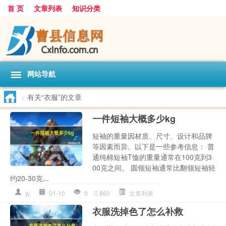
首 页
文章列表
知识分类
网站导航
>
有关“衣服”的文章
一件短袖大概多少kg
短袖的重量因材质、尺寸、设计和品牌
等因素而异。以下是一些参考信息： 普
通纯棉短袖T恤的重量通常在100克到3
00克之间。 圆领短袖通常比翻领短袖轻
约20-30克...
yj
01-10
0
860
文章列表
衣服洗掉色了怎么补救