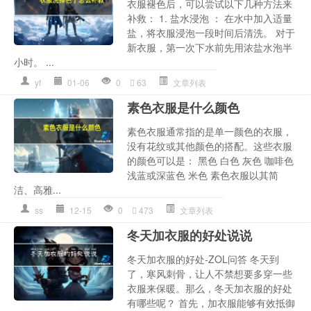
衣服褪色后，可以尝试以下几种方法来
补救： 1. 盐水浸泡 ： 在水中加入适量
盐，将衣服浸泡一段时间后清洗。 对于
新衣服，第一次下水前先用浓盐水泡半
小时。 ...
yf
01-06
0
63
文章列表
素色衣服是什么颜色
素色衣服通常指的是单一颜色的衣服，
没有花纹或其他颜色的搭配。这些衣服
的颜色可以是： 黑色 白色 灰色 咖啡色
浅蓝或深蓝色 米色 素色衣服以其简
洁、高雅...
ss
12-15
0
473
文章列表
冬天加衣服的好处说说
冬天加衣服的好处-ZOL问答 冬天到
了，寒风刺骨，让人不禁想要多穿一些
衣服来保暖。那么，冬天加衣服的好处
有哪些呢？ 首先，加衣服能够有效抵御