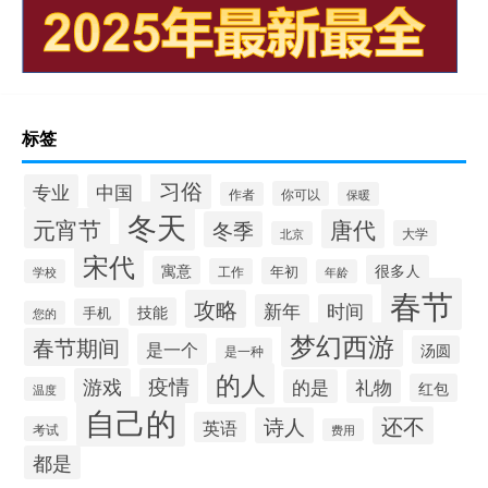
标签
习俗
专业
中国
你可以
作者
保暖
冬天
元宵节
唐代
冬季
大学
北京
宋代
很多人
寓意
年初
工作
学校
年龄
春节
攻略
新年
时间
技能
手机
您的
梦幻西游
春节期间
是一个
汤圆
是一种
的人
游戏
疫情
的是
礼物
红包
温度
自己的
还不
诗人
英语
考试
费用
都是