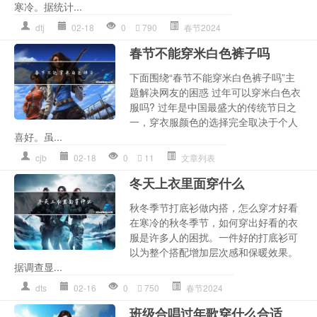
寒冷。据统计...
dtj
02-18
0
790
春节2024
春节不能穿米白色裤子吗
下面围绕“春节不能穿米白色裤子吗”主
题解决网友的困惑 过年可以穿米白色衣
服吗? 过年是中国最盛大的传统节日之
一，穿衣服颜色的选择完全取决于个人
喜好。虽...
cjb
02-18
0
11
文章列表
冬天上衣里面穿什么
秋冬季节打底衫做内搭，怎么穿才好看
在寒冷的秋冬季节，如何穿出好看的衣
服是许多人的困扰。一件好的打底衫可
以为整个搭配增加层次感和保暖效果。
据调查显...
dts
02-16
0
750
春节2024
班级合唱过年歌穿什么合适