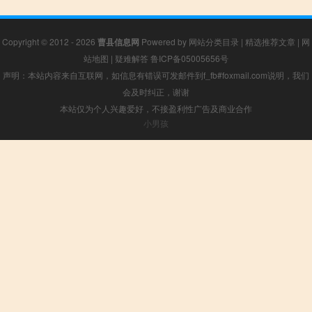
Copyright © 2012 - 2026
曹县信息网
Powered by
网站分类目录
|
精选推荐文章
|
网
站地图
|
疑难解答
鲁ICP备05005656号
声明：本站内容来自互联网，如信息有错误可发邮件到f_fb#foxmail.com说明，我们
会及时纠正，谢谢
本站仅为个人兴趣爱好，不接盈利性广告及商业合作
小男孩