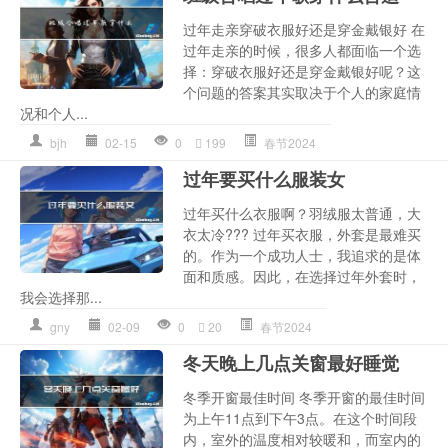
过年走亲穿破衣服好还是穿金戴银好 在
过年走亲的时候，很多人都面临一个选
择：穿破衣服好还是穿金戴银好呢？这
个问题的答案其实取决于个人的家庭情
况和个人...
bjh
02-15
0
199
春节2024
过年要买什么服装女
过年买什么衣服啊？羽绒服太普通，大
衣太冷??? 过年买衣服，外套是最难买
的。作为一个成功人士，我追求的是体
面和质感。因此，在选择过年外套时，
我会选择那...
gny
02-09
0
20
春节2024
冬天晚上几点关窗最好睡觉
冬季开窗最佳时间 冬季开窗的最佳时间
为上午11点到下午3点。在这个时间段
内，室外的温度相对较暖和，而室内的