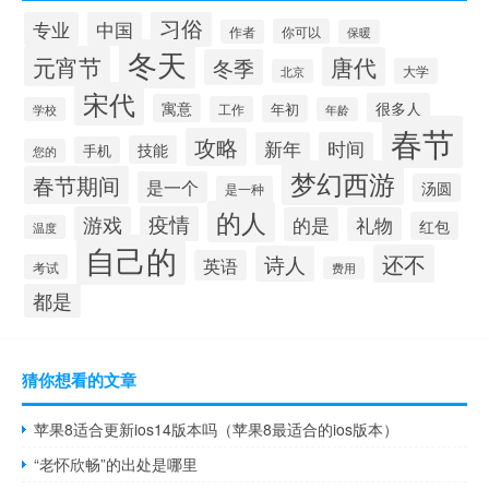
习俗
专业
中国
你可以
作者
保暖
冬天
元宵节
唐代
冬季
大学
北京
宋代
很多人
寓意
年初
工作
学校
年龄
春节
攻略
新年
时间
技能
手机
您的
梦幻西游
春节期间
是一个
汤圆
是一种
的人
游戏
疫情
的是
礼物
红包
温度
自己的
还不
诗人
英语
考试
费用
都是
猜你想看的文章
苹果8适合更新ios14版本吗（苹果8最适合的ios版本）
“老怀欣畅”的出处是哪里