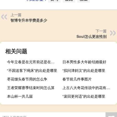
上一篇
智博专升本学费是多少
下一篇
Soul怎么更改性别
相关问题
今年立春是在元宵前还是在元宵后
日本男性多大年龄结婚最好
“不因送客下绳床”的出处是哪里
“拟问津斜汉”的出处是哪里
枣花馒头春节用的怎么争
春节前几件事图片
王者荣耀赛季结束时间怎么算
上古八大奇花传说中的花有哪些 八大奇花的介绍
本山杯一共几届
“裴回更何适”的出处是哪里