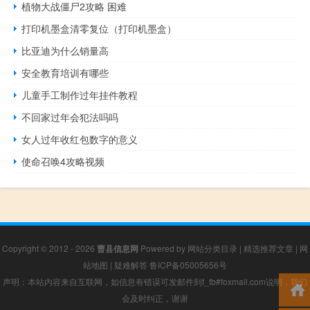
植物大战僵尸2攻略 困难
打印机墨盒清零复位（打印机墨盒）
比亚迪为什么销量高
安全教育培训有哪些
儿童手工制作过年挂件教程
不回家过年会犯法吗吗
女人过年收红包数字的意义
使命召唤4攻略视频
Copyright © 2012 - 2026
曹县信息网
Powered by
网站分类目录
|
精选推荐文章
|
网
站地图
|
疑难解答
鲁ICP备05005656号
声明：本站内容来自互联网，如信息有错误可发邮件到f_fb#foxmail.com说明，我们
会及时纠正，谢谢