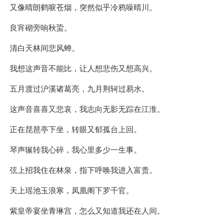
又像晴朗鹤唳苍烟，突然似乎冷鸦噪晴川。
良宵砌旁响秋蛩。
清白天林间悲风蝉。
我想这声音不能比，让人想悲伤又想高兴。
五月渡过沪溪诸葛亮，九月荆轲过易水。
这声音喜喜又悲哀，我志向无影无踪在江淮。
正在琵琶亭下坐，转眼又郁孤台上回。
琴声辗转我心碎，我心里多少一生事。
弦上招我住在林泉，指下呼唤我进入富贵。
天上瑶池玉浪寒，凤凰阁下罗千官。
紫皇帝宴坐青琳宫，怎么又知道我还在人间。