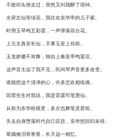
不敢叩头便走过，突然又叫我醉了瑶钟。
水府左仙萼绿花，我住在东华帝的儿子家。
时用玉琴鸣五彩霞，一声弹落琼台花。
上元太真安长仙，天事玉皇上你前。
玉龙娇傻不肯舞，独自上奏皇帝鸣鸾弦。
这声音太远了我不见，民间琴声音更多改变。
谁能把这个清净的心，许多悲欢相练缠。
琼窟先生对我说，我是雷霆司笔墨仙。
从前为东华校籍吏，多次也舞笔灵君前。
失去自身堕落时代自己叹息，东华想回归未得。
翠娥掩泪骨寒香，长天远一相忆。