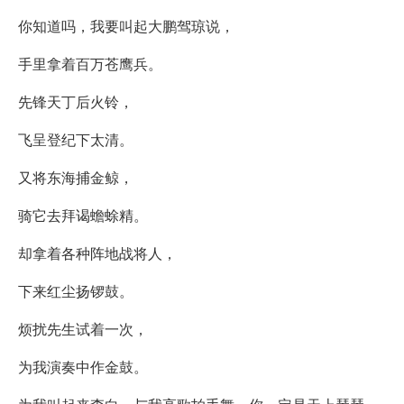
你知道吗，我要叫起大鹏驾琼说，
手里拿着百万苍鹰兵。
先锋天丁后火铃，
飞呈登纪下太清。
又将东海捕金鲸，
骑它去拜谒蟾蜍精。
却拿着各种阵地战将人，
下来红尘扬锣鼓。
烦扰先生试着一次，
为我演奏中作金鼓。