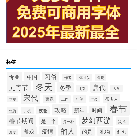
标签
习俗
专业
中国
你可以
作者
保暖
冬天
元宵节
唐代
冬季
大学
北京
宋代
很多人
寓意
年初
工作
学校
年龄
春节
攻略
新年
时间
技能
手机
您的
梦幻西游
春节期间
是一个
汤圆
是一种
的人
游戏
疫情
的是
礼物
红包
温度