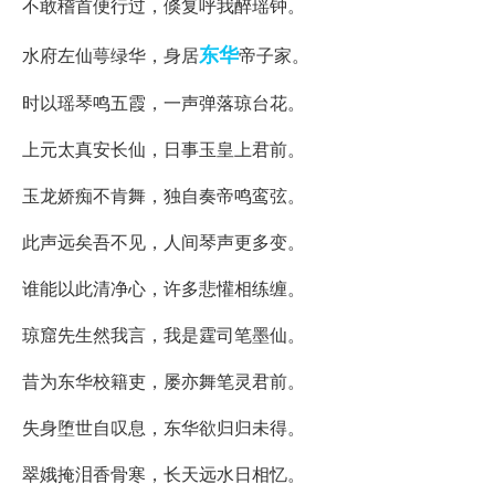
不敢稽首便行过，倏复呼我醉瑶钟。
东华
水府左仙萼绿华，身居
帝子家。
时以瑶琴鸣五霞，一声弹落琼台花。
上元太真安长仙，日事玉皇上君前。
玉龙娇痴不肯舞，独自奏帝鸣鸾弦。
此声远矣吾不见，人间琴声更多变。
谁能以此清净心，许多悲懽相练缠。
琼窟先生然我言，我是霆司笔墨仙。
昔为东华校籍吏，屡亦舞笔灵君前。
失身堕世自叹息，东华欲归归未得。
翠娥掩泪香骨寒，长天远水日相忆。