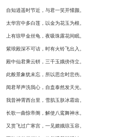
自知逍遥时节近，与君一笑开懽颜。
太华宫中多白莲，以金为花玉为根。
上有琼甲金丝龟，夜吸珠露花间眠。
紫琅殿深不可诘，时有火铃飞出入。
殿中仙君乘云軿，三千玉娥傍侍立。
此般景象犹未忘，所以思念时悲伤。
闻君琴声洗我心，自盍泰然发天光。
我昔神霄西台里，雪肌玉肤冰霜齿。
长歌一曲惊帝阍，解使八鸾舞神水。
又赏飞过广寒宫，一见嫦娥琼玉容。