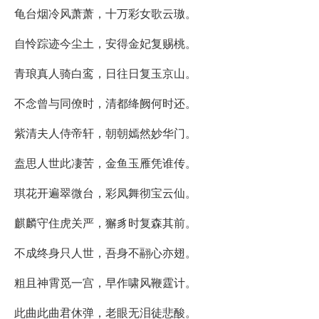
龟台烟冷风萧萧，十万彩女歌云璈。
自怜踪迹今尘土，安得金妃复赐桃。
青琅真人骑白鸾，日往日复玉京山。
不念曾与同僚时，清都绛阙何时还。
紫清夫人侍帝轩，朝朝嫣然妙华门。
盍思人世此凄苦，金鱼玉雁凭谁传。
琪花开遍翠微台，彩凤舞彻宝云仙。
麒麟守住虎关严，獬豸时复森其前。
不成终身只人世，吾身不翮心亦翅。
粗且神霄觅一宫，早作啸风鞭霆计。
此曲此曲君休弹，老眼无泪徒悲酸。