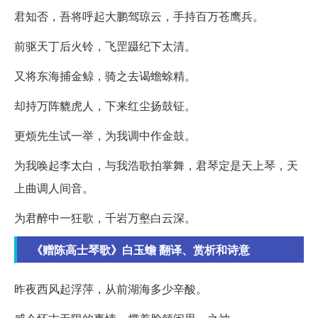
君知否，吾将呼起大鹏驾琼云，手持百万苍鹰兵。
前驱天丁后火铃，飞罡蹑纪下太清。
又将东海捕金鲸，骑之去谒蟾蜍精。
却持万阵貔虎人，下来红尘扬鼓钲。
更烦先生试一举，为我调中作金鼓。
为我唤起李太白，与我浩歌拍掌舞，君琴定是天上琴，天
上曲调人间音。
为君醉中一狂歌，千岩万壑白云深。
《赠陈高士琴歌》白玉蟾 翻译、赏析和诗意
昨夜西风起浮萍，从前湖海多少辛酸。