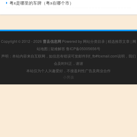
粤x是哪里的车牌（粤x在哪个市）
Copyright © 2012 - 2026
曹县信息网
Powered by
网站分类目录
|
精选推荐文章
|
网
站地图
|
疑难解答
鲁ICP备05005656号
声明：本站内容来自互联网，如信息有错误可发邮件到f_fb#foxmail.com说明，我们
会及时纠正，谢谢
本站仅为个人兴趣爱好，不接盈利性广告及商业合作
小男孩