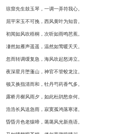
琼窟先生鼓玉琴，一调一弄符我心。
屈平宋玉不可挽，西风黄叶为知音。
初闻如风吹梧桐，次听如雨鸣芭蕉。
凄然如雁声遥遥，温然如莺暖夭夭。
忽而转调缓复急，海风吹起怒涛立。
夜深星月堕蓬山，神官不管蛟龙泣。
顿又换指清而和，牡丹芍药香气多。
露桥月榭风雨夕，如此杜鹃愁奈何。
浩浩长风送急雨，寂寞孤鸿落寒渚。
昏昏月色老猿啼，蔼蔼风光新燕语。