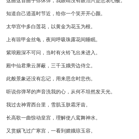
这曲这首曲子你休弹，我眼睛没有眼泪只是悲哀心酸。
知道自己逍遥时节近，给你一个笑开开心颜。
太华宫中多白莲花，以黄金为花玉为根。
上有琼甲金丝龟，夜间呼吸珠露花间睡眠。
紫琅殿深不可问，当时有火铃飞出来进入。
殿中仙君乘云屏蔽，三千玉娥旁边侍立。
此般景象还没有忘记，用来思念时悲伤。
听说你弹琴的声音洗我的心，从何不坦然发天光。
我过去神霄西台里，雪肌玉肤霜牙齿。
长高歌一曲惊动皇宫，理解使八鸾舞神水。
又赏赐飞过广寒宫，一看到嫦娥琼玉容。