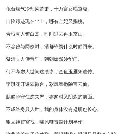
龟台烟气冷却风萧萧，十万宫女唱道璈。
自怜踪迹现在尘土，哪有金妃又赐桃。
青琅真人骑白莺，时间过去再玉京山。
不念曾与同僚时，清都绛阙什么时候回来。
紫清夫人侍帝轩，朝朝嫣然妙华门。
何不考虑人世间这凄惨，金鱼玉雁凭谁传。
李琪花开遍翠微台，彩凤舞撤除宝云仙。
麒麟坚守住虎关严，獬豸时又阴森的前面。
不成终身只人世，我的身体没有翅膀也长心。
粗且神霄宫找，啸风鞭雷霆计划早作。