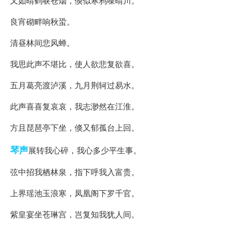
又如晴鹤唳苍烟，倏似寒鸦噪晴川。
良宵砌畔响秋蛩。
清昼林间悲风蝉。
我思此声不堪比，使人欲悲复欲喜。
五月葛亮渡泸溪，九月荆轲过易水。
此声喜喜复哀哀，我志渺然在江淮。
方且琵琶亭下坐，倏又郁孤台上回。
琴声
展转我心碎，我心多少平生事。
弦中招我栖林泉，指下呼我入富贵。
上界瑶池玉浪寒，凤凰阁下罗千官。
紫皇宴坐苍琳宫，岂复知我犹人间。