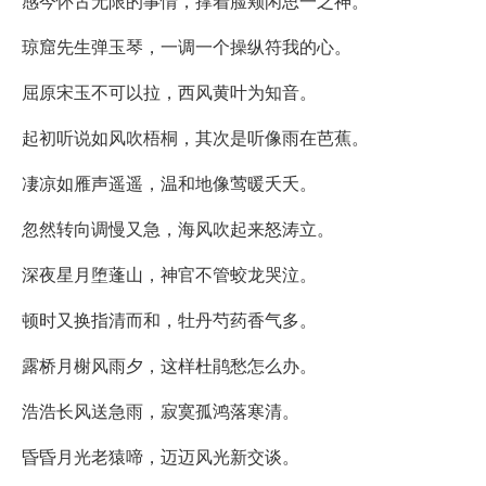
感今怀古无限的事情，撑着脸颊闲思一之神。
琼窟先生弹玉琴，一调一个操纵符我的心。
屈原宋玉不可以拉，西风黄叶为知音。
起初听说如风吹梧桐，其次是听像雨在芭蕉。
凄凉如雁声遥遥，温和地像莺暖夭夭。
忽然转向调慢又急，海风吹起来怒涛立。
深夜星月堕蓬山，神官不管蛟龙哭泣。
顿时又换指清而和，牡丹芍药香气多。
露桥月榭风雨夕，这样杜鹃愁怎么办。
浩浩长风送急雨，寂寞孤鸿落寒清。
昏昏月光老猿啼，迈迈风光新交谈。