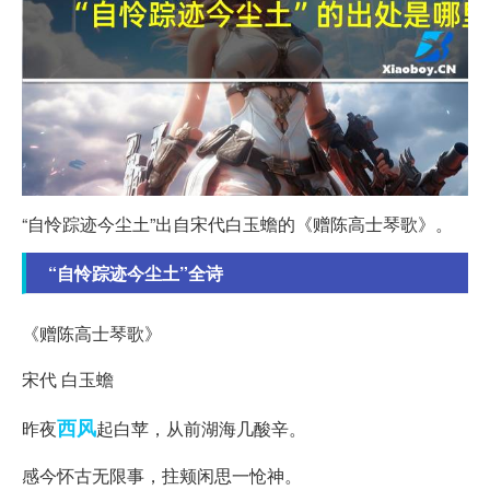
“自怜踪迹今尘土”出自宋代白玉蟾的《赠陈高士琴歌》。
“自怜踪迹今尘土”全诗
《赠陈高士琴歌》
宋代 白玉蟾
西风
昨夜
起白苹，从前湖海几酸辛。
感今怀古无限事，拄颊闲思一怆神。