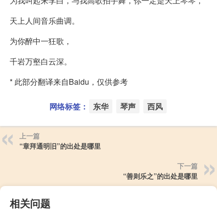
为我叫起来李白，与我高歌拍手舞，你一定是天上琴琴，
天上人间音乐曲调。
为你醉中一狂歌，
千岩万壑白云深。
* 此部分翻译来自Baidu，仅供参考
网络标签：
东华
琴声
西风
上一篇
“章拜通明旧”的出处是哪里
下一篇
“善则乐之”的出处是哪里
相关问题