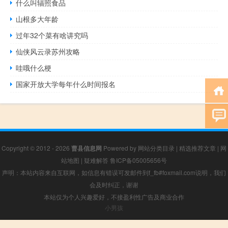
什么叫辐照食品
山根多大年龄
过年32个菜有啥讲究吗
仙侠风云录苏州攻略
哇哦什么梗
国家开放大学每年什么时间报名
Copyright © 2012 - 2026
曹县信息网
Powered by
网站分类目录
|
精选推荐文章
|
网
站地图
|
疑难解答
鲁ICP备05005656号
声明：本站内容来自互联网，如信息有错误可发邮件到f_fb#foxmail.com说明，我们
会及时纠正，谢谢
本站仅为个人兴趣爱好，不接盈利性广告及商业合作
小男孩