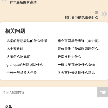
拜年最新图片高清
下一篇
祁门春节的风俗是什么
相关问题
温柔的慈悲表达的什么情感
华企官网单号查询（华企黄页网）
术士宏攻略
评价雪佛兰爱威欧两厢怎么样 以及雪佛兰爱威欧两厢的配置
贪狼怎么吃元宵
云南被称为什么
grandpa的对应词是什么
一般过年都会吃什么食物
中校一般是多大年龄
冬天室外餐饮用什么遮风
☚
公告