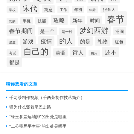
宋代
很多人
寓意
年初
工作
学校
年龄
春节
攻略
新年
时间
技能
手机
您的
梦幻西游
春节期间
是一个
汤圆
是一种
的人
游戏
疫情
的是
礼物
红包
温度
自己的
还不
诗人
英语
考试
费用
都是
猜你想看的文章
千两茶制作视频（千两茶制作技艺简介）
猫为什么竖着尾巴走路
“绿玉参差远岫排”的出处是哪里
“二公费尽平生事”的出处是哪里