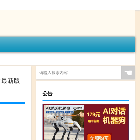
☚
官方最新版
公告