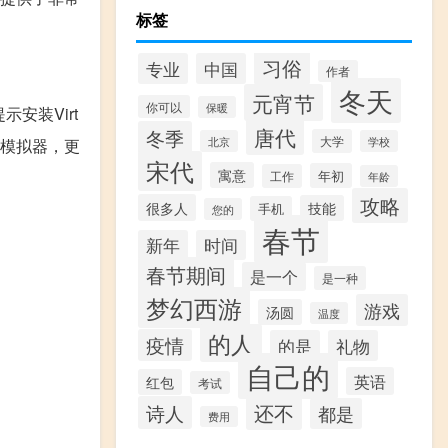
标签
习俗
专业
中国
作者
冬天
元宵节
你可以
保暖
安装Virt
唐代
冬季
大学
北京
学校
的模拟器，更
宋代
寓意
年初
工作
年龄
攻略
很多人
技能
手机
您的
春节
新年
时间
春节期间
是一个
是一种
梦幻西游
游戏
汤圆
温度
的人
疫情
的是
礼物
自己的
英语
红包
考试
还不
诗人
都是
费用