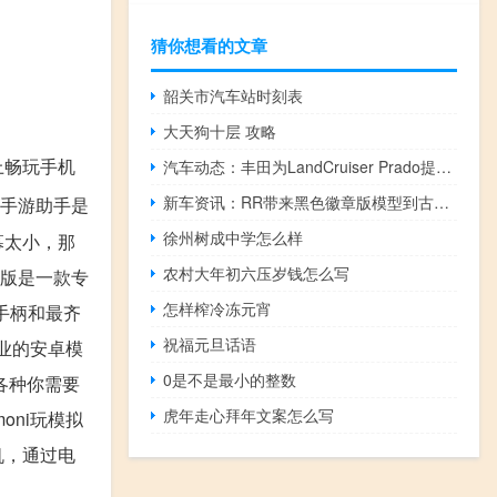
猜你想看的文章
韶关市汽车站时刻表
大天狗十层 攻略
上畅玩手机
汽车动态：丰田为LandCruiser Prado提供带备用车轮的后挡板
新车资讯：RR带来黑色徽章版模型到古德伍德
手游助手是
徐州树成中学怎么样
幕太小，那
农村大年初六压岁钱怎么写
脑版是一款专
怎样榨冷冻元宵
手柄和最齐
祝福元旦话语
业的安卓模
0是不是最小的整数
各种你需要
虎年走心拜年文案怎么写
ni玩模拟
机，通过电