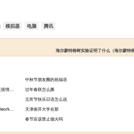
：
模拟器
电脑
腾讯
海尔蒙特柳树实验证明了什么（海尔蒙特
中秋节朋友圈的祝福语
2023年10月15日云南省文山壮族苗族自治州疫情大数据-今日/今天疫情全网搜索最新实时消息动态情况通知播报
过年春联怎么撕
元宵节快乐日语怎么说
求如何将solidworks中的三维图转化成工程图（二维平面图） solidworks出工程图
天津南开大学在那
春节应该禁止烟火吗