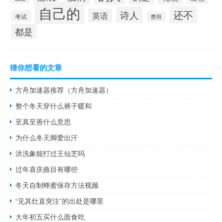
自己的
还不
诗人
英语
考试
费用
都是
猜你想看的文章
方舟加速器推荐（方舟加速器）
整个冬天穿什么裤子暖和
至真至善什么意思
为什么冬天脚爱出汗
洪洗象能打过王仙芝吗
过年喜庆曲目有哪些
冬天自制蜂蜜保存方法视频
“见其灶直突注”的出处是哪里
大年初五买什么面食吃