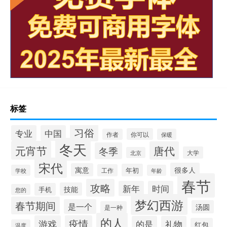
标签
习俗
专业
中国
你可以
作者
保暖
冬天
元宵节
唐代
冬季
大学
北京
宋代
很多人
寓意
年初
工作
学校
年龄
春节
攻略
新年
时间
技能
手机
您的
梦幻西游
春节期间
是一个
汤圆
是一种
的人
游戏
疫情
的是
礼物
红包
温度