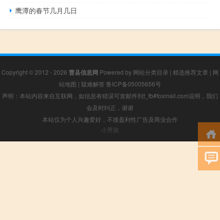
鹰潭的春节几月几日
Copyright © 2012 - 2026
曹县信息网
Powered by
网站分类目录
|
精选推荐文章
|
网
站地图
|
疑难解答
鲁ICP备05005656号
声明：本站内容来自互联网，如信息有错误可发邮件到f_fb#foxmail.com说明，我们
会及时纠正，谢谢
本站仅为个人兴趣爱好，不接盈利性广告及商业合作
小男孩