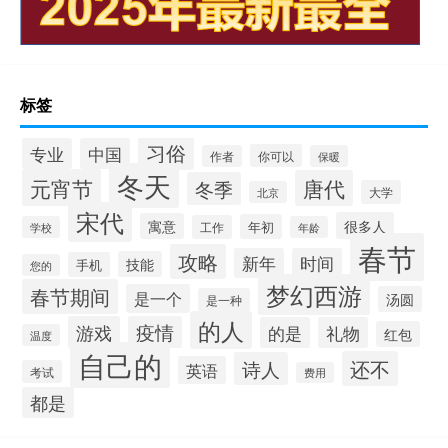
标签
习俗
专业
中国
你可以
作者
保暖
冬天
元宵节
唐代
冬季
大学
北京
宋代
很多人
寓意
年初
工作
学校
年龄
春节
攻略
新年
时间
技能
手机
您的
梦幻西游
春节期间
是一个
汤圆
是一种
的人
游戏
疫情
的是
礼物
红包
温度
自己的
还不
诗人
英语
考试
费用
都是