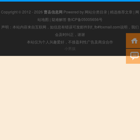
Copyright © 2012 - 2026
曹县信息网
Powered by
网站分类目录
|
精选推荐文章
|
网
站地图
|
疑难解答
鲁ICP备05005656号
声明：本站内容来自互联网，如信息有错误可发邮件到f_fb#foxmail.com说明，我们
会及时纠正，谢谢
本站仅为个人兴趣爱好，不接盈利性广告及商业合作
小男孩