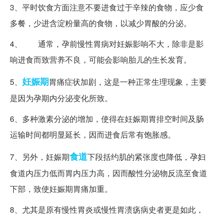
3、平时饮食方面注意不要进食过于辛辣的食物，应少食
多餐，少进含淀粉量高的食物，以减少胃酸的分泌。
4、 通常，孕前慢性胃病对妊娠影响不大，除非是影
响进食而致营养不良，可能会影响胎儿的生长发育。
妊娠期
5、
胃痛症状加剧，这是一种正常生理现象，主要
是因为孕期内分泌变化所致。
6、多种激素分泌的增加，使得在妊娠期胃排空时间及肠
运输时间都明显延长，因而进食后常有饱胀感。
食道
7、另外，妊娠期
下段括约肌的紧张度也降低，孕妇
食道内压力低而胃内压力高，因而酸性分泌物反流至食道
下部，致使妊娠期胃痛加重。
8、尤其是原有慢性胃炎或慢性胃溃疡病史者更是如此，