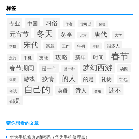
标签
习俗
专业
中国
你可以
作者
保暖
冬天
元宵节
唐代
冬季
大学
北京
宋代
很多人
寓意
年初
工作
学校
年龄
春节
攻略
新年
时间
技能
手机
您的
梦幻西游
春节期间
是一个
汤圆
是一种
的人
游戏
疫情
的是
礼物
红包
温度
自己的
还不
诗人
英语
考试
费用
都是
猜你想看的文章
华为手机修改wifi密码（华为手机修理点）