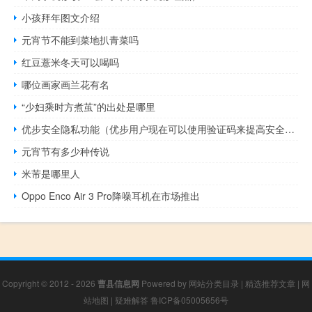
小孩拜年图文介绍
元宵节不能到菜地扒青菜吗
红豆薏米冬天可以喝吗
哪位画家画兰花有名
“少妇乘时方煮茧”的出处是哪里
优步安全隐私功能（优步用户现在可以使用验证码来提高安全性）
元宵节有多少种传说
米芾是哪里人
Oppo Enco Air 3 Pro降噪耳机在市场推出
Copyright © 2012 - 2026
曹县信息网
Powered by
网站分类目录
|
精选推荐文章
|
网
站地图
|
疑难解答
鲁ICP备05005656号