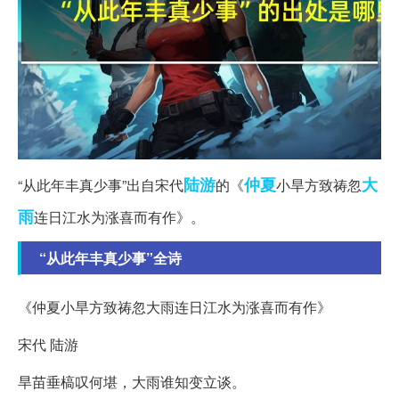
陆游
仲夏
大
“从此年丰真少事”出自宋代
的《
小旱方致祷忽
雨
连日江水为涨喜而有作》。
“从此年丰真少事”全诗
《仲夏小旱方致祷忽大雨连日江水为涨喜而有作》
宋代 陆游
旱苗垂槁叹何堪，大雨谁知变立谈。