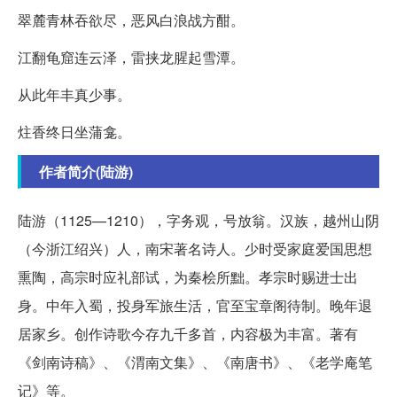
翠麓青林吞欲尽，恶风白浪战方酣。
江翻龟窟连云泽，雷挟龙腥起雪潭。
从此年丰真少事。
炷香终日坐蒲龛。
作者简介(陆游)
陆游（1125—1210），字务观，号放翁。汉族，越州山阴
（今浙江绍兴）人，南宋著名诗人。少时受家庭爱国思想
熏陶，高宗时应礼部试，为秦桧所黜。孝宗时赐进士出
身。中年入蜀，投身军旅生活，官至宝章阁待制。晚年退
居家乡。创作诗歌今存九千多首，内容极为丰富。著有
《剑南诗稿》、《渭南文集》、《南唐书》、《老学庵笔
记》等。