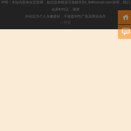
声明：本站内容来自互联网，如信息有错误可发邮件到f_fb#foxmail.com说明，我们
会及时纠正，谢谢
本站仅为个人兴趣爱好，不接盈利性广告及商业合作
小男孩