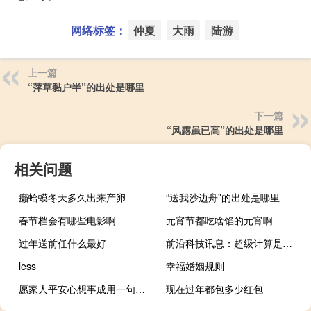
网络标签：
仲夏
大雨
陆游
上一篇
“萍草黏户半”的出处是哪里
下一篇
“风露虽已高”的出处是哪里
相关问题
癞蛤蟆冬天多久出来产卵
“送我沙边舟”的出处是哪里
春节档会有哪些电影啊
元宵节都吃啥馅的元宵啊
过年送前任什么最好
前沿科技讯息：超级计算是简单的CPU堆积吗？
less
幸福婚姻规则
愿家人平安心想事成用一句什么成语形容
现在过年都包多少红包