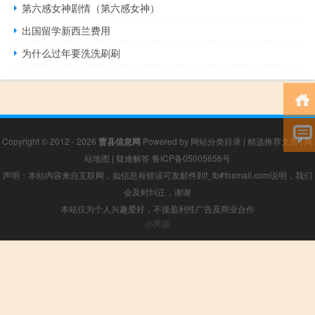
第六感女神剧情（第六感女神）
出国留学新西兰费用
为什么过年要洗洗刷刷
Copyright © 2012 - 2026
曹县信息网
Powered by
网站分类目录
|
精选推荐文章
|
网
站地图
|
疑难解答
鲁ICP备05005656号
声明：本站内容来自互联网，如信息有错误可发邮件到f_fb#foxmail.com说明，我们
会及时纠正，谢谢
本站仅为个人兴趣爱好，不接盈利性广告及商业合作
小男孩