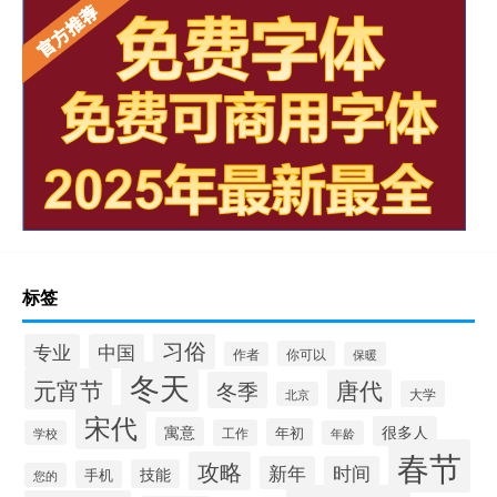
标签
习俗
专业
中国
你可以
作者
保暖
冬天
元宵节
唐代
冬季
大学
北京
宋代
很多人
寓意
年初
工作
学校
年龄
春节
攻略
新年
时间
技能
手机
您的