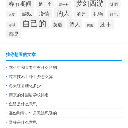
梦幻西游
春节期间
是一个
汤圆
是一种
的人
游戏
疫情
的是
礼物
红包
温度
自己的
还不
诗人
英语
考试
费用
都是
猜你想看的文章
本科生和大专生有什么区别
过年技术工种工资怎么算
冬天红薯糖化多少
南京的外国语学校排名
鱼蜑是什么意思
寡妇和青少年是无法忍受的
野核是什么意思