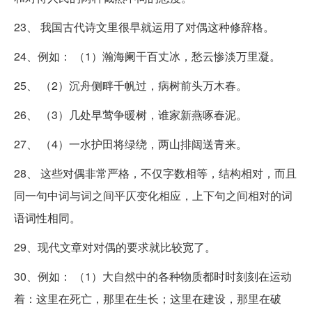
23、 我国古代诗文里很早就运用了对偶这种修辞格。
24、例如： （1）瀚海阑干百丈冰，愁云惨淡万里凝。
25、 （2）沉舟侧畔千帆过，病树前头万木春。
26、 （3）几处早莺争暖树，谁家新燕啄春泥。
27、 （4）一水护田将绿绕，两山排闼送青来。
28、 这些对偶非常严格，不仅字数相等，结构相对，而且
同一句中词与词之间平仄变化相应，上下句之间相对的词
语词性相同。
29、现代文章对对偶的要求就比较宽了。
30、例如： （1）大自然中的各种物质都时时刻刻在运动
着：这里在死亡，那里在生长；这里在建设，那里在破