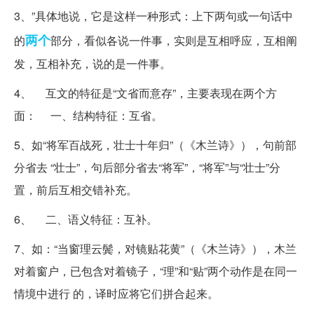
3、”具体地说，它是这样一种形式：上下两句或一句话中
两个
的
部分，看似各说一件事，实则是互相呼应，互相阐
发，互相补充，说的是一件事。
4、 互文的特征是“文省而意存”，主要表现在两个方
面： 一、结构特征：互省。
5、如“将军百战死，壮士十年归”（《木兰诗》），句前部
分省去 “壮士”，句后部分省去“将军”，“将军”与“壮士”分
置，前后互相交错补充。
6、 二、语义特征：互补。
7、如：“当窗理云鬓，对镜贴花黄”（《木兰诗》），木兰
对着窗户，已包含对着镜子，“理”和“贴”两个动作是在同一
情境中进行 的，译时应将它们拼合起来。