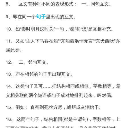
8、 互文有种种不同的表现形式： 一、同句互文。
句子
9、即在同一个
里出现的互文。
10、如“秦时明月汉时关”一句，“秦”和“汉”是互相补充。
11、又如“主人下马客在船”“东船西舫悄无言”“东犬西吠”亦
属此类。
12、 二、邻句互文。
13、即在相邻的句子里出现互文。
14、这类句子又可……把结构相同或相似，字数相等，意
义相关联的两个短语或句子成对地排列起来，叫对偶。
15、例如： 春蚕到死丝方尽，蜡炬成灰泪始干。
16、 这两个句子，结构相同(都是主谓句)，字数相等，上